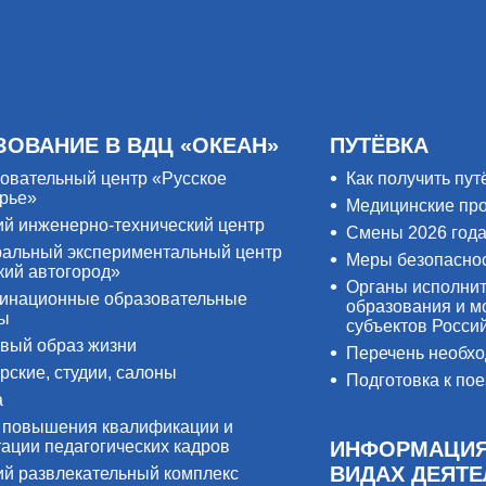
ЗОВАНИЕ В ВДЦ «ОКЕАН»
ПУТЁВКА
овательный центр «Русское
Как получить пут
рье»
Медицинские пр
ий инженерно-технический центр
Смены 2026 год
альный экспериментальный центр
Меры безопасно
кий автогород»
Органы исполнит
инационные образовательные
образования и м
ры
субъектов Росси
вый образ жизни
Перечень необх
рские, студии, салоны
Подготовка к пое
а
 повышения квалификации и
тации педагогических кадров
ИНФОРМАЦИЯ
ВИДАХ ДЕЯТ
ий развлекательный комплекс