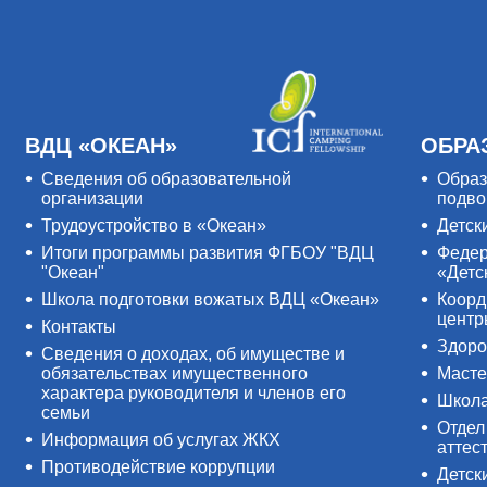
ВДЦ «ОКЕАН»
ОБРА
Сведения об образовательной
Образ
организации
подво
Трудоустройство в «Океан»
Детск
Итоги программы развития ФГБОУ "ВДЦ
Федер
"Океан"
«Детс
Школа подготовки вожатых ВДЦ «Океан»
Коорд
цент
Контакты
Здоро
Сведения о доходах, об имуществе и
обязательствах имущественного
Масте
характера руководителя и членов его
Школ
семьи
Отдел
Информация об услугах ЖКХ
аттес
Противодействие коррупции
Детск