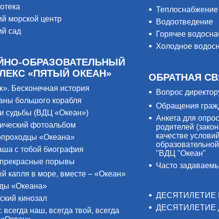
отека
Теплоснабжение
ий морской центр
Водоотведение
ий сад
Горячее водосн
Холодное водос
ЙНО-ОБРАЗОВАТЕЛЬНЫЙ
ЛЕКС «ПЯТЫЙ ОКЕАН»
ОБРАТНАЯ СВ
к». Бесконечная история
Вопрос директор
аны большого корабля
Обращения граж
и судьбы (ВДЦ «Океан»)
Анкета для опро
ический фотоальбом
родителей (закон
качестве услови
проходцы «Океана»
образовательной
аша с тобой биография
"ВДЦ "Океан"
прекрасные порывы
Часто задаваем
й капля в море, вместе – «Океан»
ды «Океана»
ДЕСЯТИЛЕТИЕ 
ский кинозал
ДЕСЯТИЛЕТИЕ 
: всегда наш, всегда твой, всегда