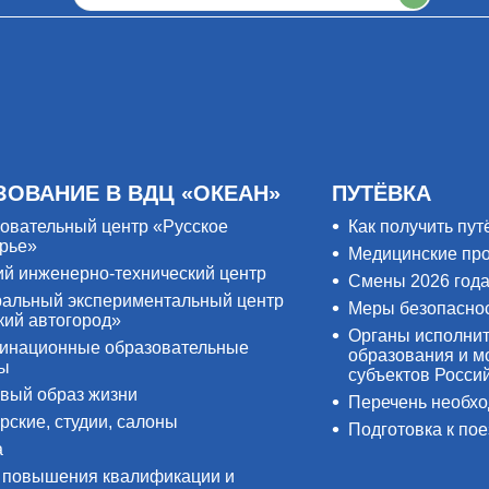
ЗОВАНИЕ В ВДЦ «ОКЕАН»
ПУТЁВКА
овательный центр «Русское
Как получить пут
рье»
Медицинские пр
ий инженерно-технический центр
Смены 2026 год
альный экспериментальный центр
Меры безопасно
кий автогород»
Органы исполнит
инационные образовательные
образования и м
ры
субъектов Росси
вый образ жизни
Перечень необх
рские, студии, салоны
Подготовка к пое
а
 повышения квалификации и