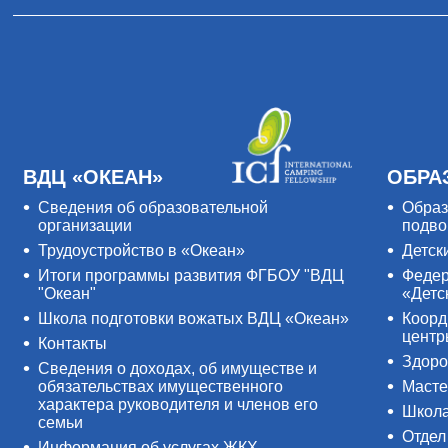
ВДЦ «ОКЕАН»
ОБРА
Сведения об образовательной
Образ
организации
подво
Трудоустройство в «Океан»
Детск
Итоги программы развития ФГБОУ "ВДЦ
Федер
"Океан"
«Детс
Школа подготовки вожатых ВДЦ «Океан»
Коорд
цент
Контакты
Здоро
Сведения о доходах, об имуществе и
обязательствах имущественного
Масте
характера руководителя и членов его
Школ
семьи
Отдел
Информация об услугах ЖКХ