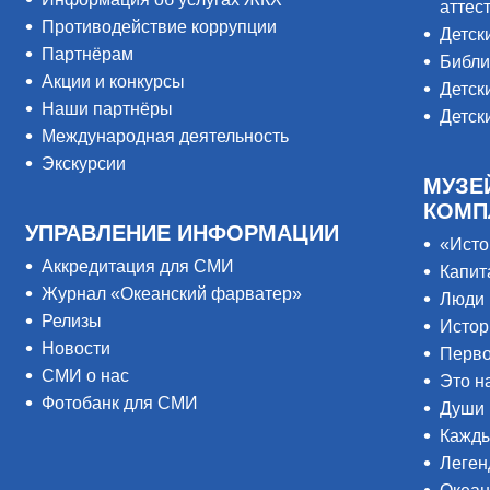
аттес
Противодействие коррупции
Детск
Партнёрам
Библи
Акции и конкурсы
Детск
Наши партнёры
Детск
Международная деятельность
Экскурсии
МУЗЕ
КОМП
УПРАВЛЕНИЕ ИНФОРМАЦИИ
«Исто
Аккредитация для СМИ
Капит
Журнал «Океанский фарватер»
Люди 
Релизы
Истор
Новости
Перво
СМИ о нас
Это н
Фотобанк для СМИ
Души 
Кажды
Леген