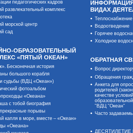
тации педагогических кадров
ИНФОРМАЦИЯ
ВИДАХ ДЕЯТ
ий развлекательный комплекс
отека
Теплоснабжение
ий морской центр
Водоотведение
ий сад
Горячее водосн
Холодное водос
ЙНО-ОБРАЗОВАТЕЛЬНЫЙ
ЛЕКС «ПЯТЫЙ ОКЕАН»
ОБРАТНАЯ СВ
к». Бесконечная история
Вопрос директор
аны большого корабля
Обращения граж
и судьбы (ВДЦ «Океан»)
Анкета для опро
ический фотоальбом
родителей (закон
качестве услови
проходцы «Океана»
образовательной
аша с тобой биография
"ВДЦ "Океан"
прекрасные порывы
Часто задаваем
й капля в море, вместе – «Океан»
ды «Океана»
ДЕСЯТИЛЕТИЕ 