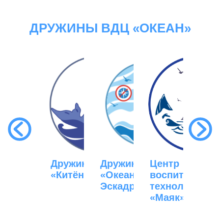
ДРУЖИНЫ ВДЦ «ОКЕАН»
Дружина
Дружина
Центр
Дружина
Дру
»
«Китёнок»
«Океанская
воспитательных
«Галактика»
«Ки
Эскадра»
технологий
«Маяк»