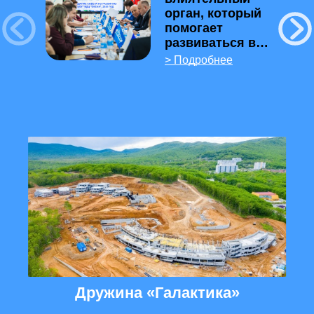
орган, который
помогает
развиваться во
всех
Подробнее
стратегических
направлениях»:
в ВДЦ «Океан»
состоялось
заседание
Совета по
развитию
Центра
Дружина «Галактика»