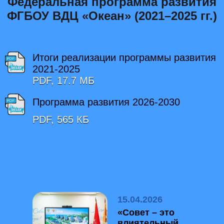
Федеральная программа развития
участников программ «Подводные
глубины мира» и «Мир океанов».
ФГБОУ ВДЦ «Океан» (2021–2025 гг.)
Итоги реализации программы развития
2021-2025
PDF, 17.7 МБ
Программа развития 2026-2030
PDF, 565 КБ
15.04.2026
«Совет – это
влиятельный