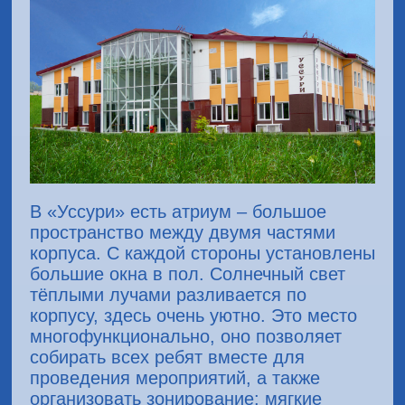
В «Уссури» есть атриум – большое
пространство между двумя частями
корпуса. С каждой стороны установлены
большие окна в пол. Солнечный свет
тёплыми лучами разливается по
корпусу, здесь очень уютно. Это место
многофункционально, оно позволяет
собирать всех ребят вместе для
проведения мероприятий, а также
организовать зонирование: мягкие