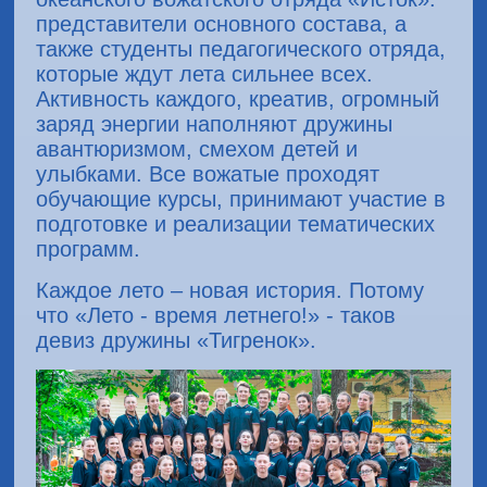
представители основного состава, а
также студенты педагогического отряда,
которые ждут лета сильнее всех.
Активность каждого, креатив, огромный
заряд энергии наполняют дружины
авантюризмом, смехом детей и
улыбками. Все вожатые проходят
обучающие курсы, принимают участие в
подготовке и реализации тематических
программ.
Каждое лето – новая история. Потому
что «Лето - время летнего!» - таков
девиз дружины «Тигренок».