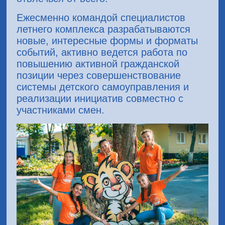
Ежесменно командой специалистов
летнего комплекса разрабатываются
новые, интересные формы и форматы
событий, активно ведется работа по
повышению активной гражданской
позиции через совершенствование
системы детского самоуправления и
реализации инициатив совместно с
участниками смен.