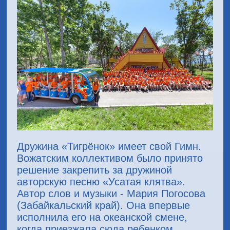
Дружина «Тигрёнок» имеет свой Гимн.
Вожатским коллективом было принято
решение закрепить за дружиной
авторскую песню «Усатая клятва».
Автор слов и музыки - Мария Погосова
(Забайкальский край). Она впервые
исполнила его на океанской смене,
когда приезжала сюда ребенком.