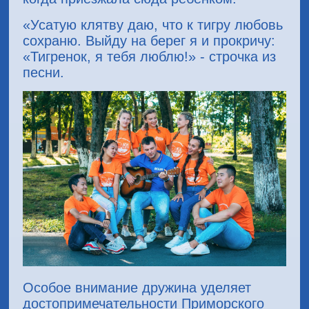
«Усатую клятву даю, что к тигру любовь
сохраню. Выйду на берег я и прокричу:
«Тигренок, я тебя люблю!» - строчка из
песни.
Особое внимание дружина уделяет
достопримечательности Приморского