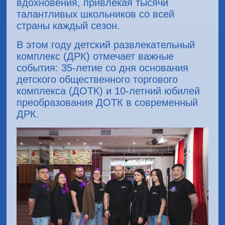
вдохновения, привлекая тысячи
талантливых школьников со всей
страны каждый сезон.
В этом году детский развлекательный
комплекс (ДРК) отмечает важные
события: 35-летие со дня основания
детского общественного торгового
комплекса (ДОТК) и 10-летний юбилей
преобразования ДОТК в современный
ДРК.