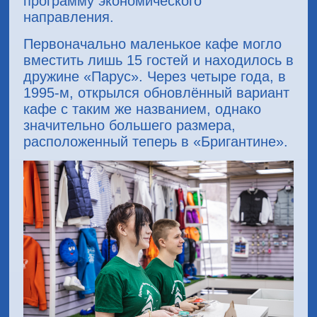
программу экономического
направления.
Первоначально маленькое кафе могло
вместить лишь 15 гостей и находилось в
дружине «Парус». Через четыре года, в
1995-м, открылся обновлённый вариант
кафе с таким же названием, однако
значительно большего размера,
расположенный теперь в «Бригантине».