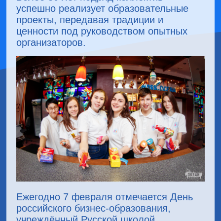
успешно реализует образовательные
проекты, передавая традиции и
ценности под руководством опытных
организаторов.
Ежегодно 7 февраля отмечается День
российского бизнес-образования,
учреждённый Русской школой