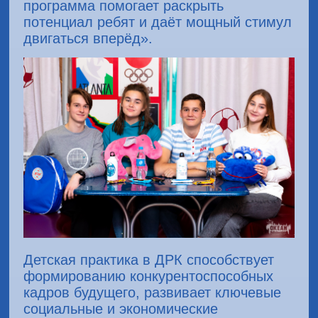
программа помогает раскрыть
потенциал ребят и даёт мощный стимул
двигаться вперёд».
Детская практика в ДРК способствует
формированию конкурентоспособных
кадров будущего, развивает ключевые
социальные и экономические