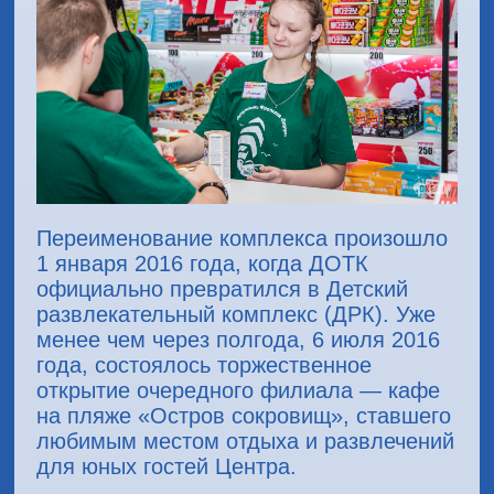
Переименование комплекса произошло
1 января 2016 года, когда ДОТК
официально превратился в Детский
развлекательный комплекс (ДРК). Уже
менее чем через полгода, 6 июля 2016
года, состоялось торжественное
открытие очередного филиала — кафе
на пляже «Остров сокровищ», ставшего
любимым местом отдыха и развлечений
для юных гостей Центра.