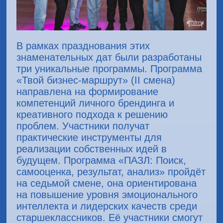
В рамках празднования этих
знаменательных дат были разработаны
три уникальные программы. Программа
«Твой бизнес-маршрут» (II смена)
направлена на формирование
компетенций личного брендинга и
креативного подхода к решению
проблем. Участники получат
практические инструменты для
реализации собственных идей в
будущем. Программа «ПАЗЛ: Поиск,
самооценка, результат, анализ» пройдёт
на седьмой смене, она ориентирована
на повышение уровня эмоционального
интеллекта и лидерских качеств среди
старшеклассников. Её участники смогут