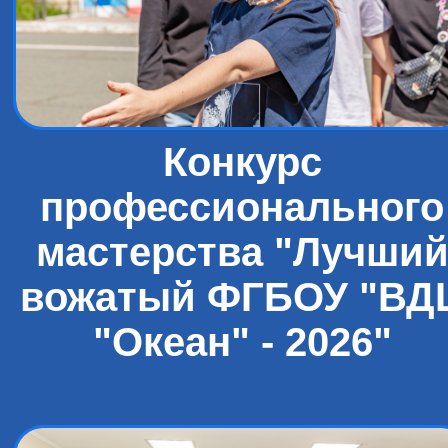
Конкурс
профессионального
мастерства "Лучши
вожатый ФГБОУ "ВД
"Океан" - 2026"