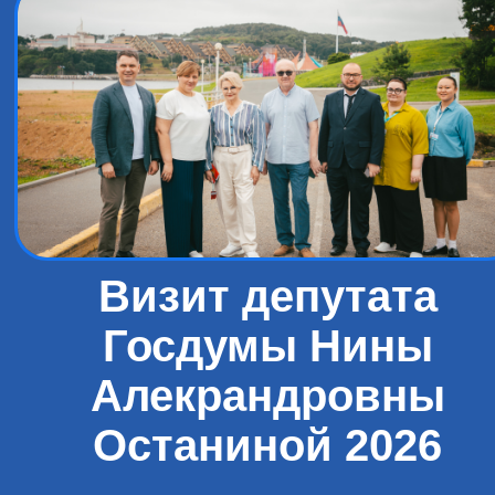
Визит депутата
Госдумы Нины
Алекрандровны
Останиной 2026