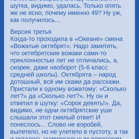
шутка, видимо, удалась. Только опять
же не ясно, почему именно 49? Ну уж,
как получилось...
Версия третья
Когда-то проходила в «Океане» смена
«Вожатые октябрят». Надо заметить,
что октябрятские вожаки сами-то
преклонностью лет не отличались, а,
скорее, даже наоборот (5-6 класс
средней школы). Октябрята – народ
дотошный, всё им скажи да расскажи.
Пристали к одному вожатому: «Сколько
лет?» да «Сколько лет?». Ну он и
ответил в шутку: «Сорок девять!». Да,
видимо, не одни октябрятские уши
слышали этот смелый ответ! И
понеслось... Слово не воробей,
вылетело, но не улетело в пустоту, а так
и осталось универсальным вожатским