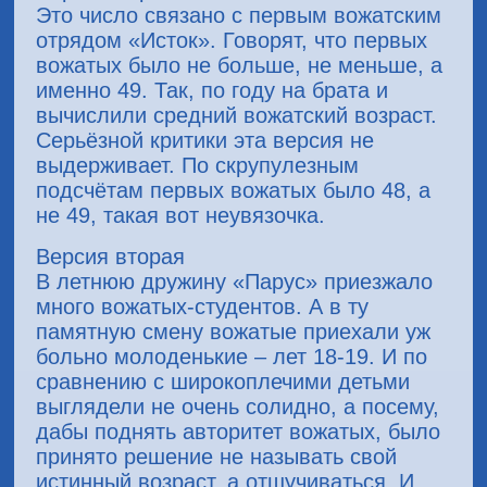
Это число связано с первым вожатским
отрядом «Исток». Говорят, что первых
вожатых было не больше, не меньше, а
именно 49. Так, по году на брата и
вычислили средний вожатский возраст.
Серьёзной критики эта версия не
выдерживает. По скрупулезным
подсчётам первых вожатых было 48, а
не 49, такая вот неувязочка.
Версия вторая
В летнюю дружину «Парус» приезжало
много вожатых-студентов. А в ту
памятную смену вожатые приехали уж
больно молоденькие – лет 18-19. И по
сравнению с широкоплечими детьми
выглядели не очень солидно, а посему,
дабы поднять авторитет вожатых, было
принято решение не называть свой
истинный возраст, а отшучиваться. И