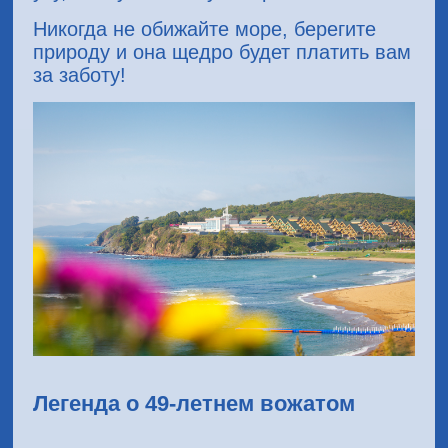
Никогда не обижайте море, берегите
природу и она щедро будет платить вам
за заботу!
Легенда о 49-летнем вожатом