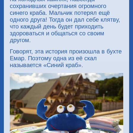
сохранивших очертания огромного
синего краба. Мальчик потерял ещё
одного друга! Тогда он дал себе клятву,
что каждый день будет приходить
здороваться и общаться со своим
другом.
Говорят, эта история произошла в бухте
Емар. Поэтому одна из её скал
называется «Синий краб».