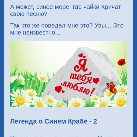
А может, синее море, где чайки Кричат
свою песню?
Так кто же поведал мне это? Увы... Это
мне неизвестно...
Легенда о Синем Крабе - 2