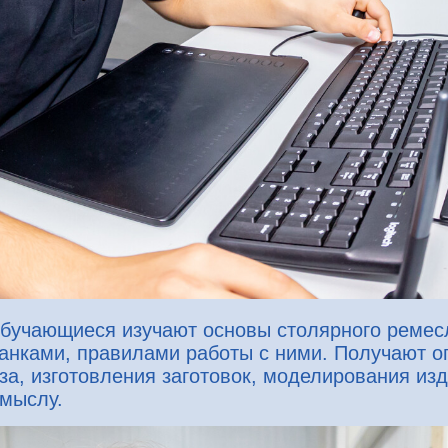
бучающиеся изучают основы столярного ремесл
анками, правилами работы с ними. Получают о
за, изготовления заготовок, моделирования из
амыслу.