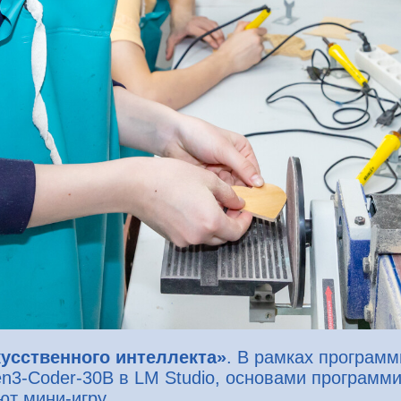
кусственного интеллекта»
. В рамках программ
n3-Coder-30B в LM Studio, основами программ
ют мини-игру.