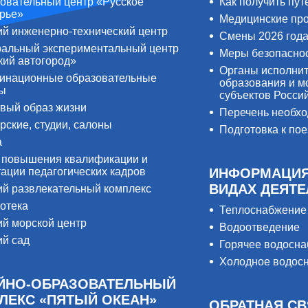
овательный центр «Русское
Как получить пут
рье»
Медицинские пр
ий инженерно-технический центр
Смены 2026 год
альный экспериментальный центр
Меры безопасно
кий автогород»
Органы исполнит
инационные образовательные
образования и м
ры
субъектов Росси
вый образ жизни
Перечень необх
рские, студии, салоны
Подготовка к пое
а
 повышения квалификации и
тации педагогических кадров
ИНФОРМАЦИЯ
ВИДАХ ДЕЯТ
ий развлекательный комплекс
отека
Теплоснабжение
ий морской центр
Водоотведение
ий сад
Горячее водосн
Холодное водос
ЙНО-ОБРАЗОВАТЕЛЬНЫЙ
ЛЕКС «ПЯТЫЙ ОКЕАН»
ОБРАТНАЯ СВ