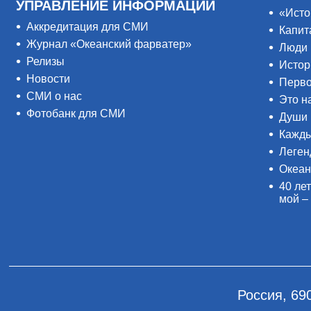
УПРАВЛЕНИЕ ИНФОРМАЦИИ
«Исто
Аккредитация для СМИ
Капит
Журнал «Океанский фарватер»
Люди 
Релизы
Истор
Новости
Перво
СМИ о нас
Это н
Фотобанк для СМИ
Души 
Кажды
Леген
Океан
40 лет
мой –
Россия, 69