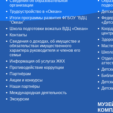
Сведения об образовательной
Образ
организации
подво
Трудоустройство в «Океан»
Детск
Итоги программы развития ФГБОУ "ВДЦ
Федер
"Океан"
«Детс
Школа подготовки вожатых ВДЦ «Океан»
Коорд
цент
Контакты
Здоро
Сведения о доходах, об имуществе и
обязательствах имущественного
Масте
характера руководителя и членов его
Школ
семьи
Отдел
Информация об услугах ЖКХ
аттес
Противодействие коррупции
Детск
Партнёрам
Библи
Акции и конкурсы
Детск
Наши партнёры
Детск
Международная деятельность
Экскурсии
МУЗЕ
КОМП