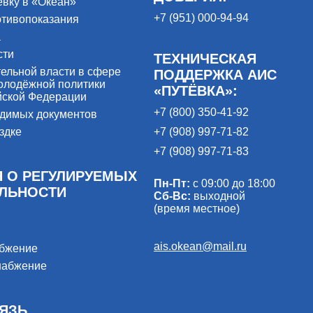
ёвку в «Океан»
+7 (951) 000-94-94
отивопоказания
а
сти
ТЕХНИЧЕСКАЯ
ельной власти в сфере
ПОДДЕРЖКА АИС
олодёжной политики
«ПУТЁВКА»:
йской Федерации
+7 (800) 350-41-92
одимых документов
здке
+7 (908) 997-71-82
+7 (908) 997-71-83
 О РЕГУЛИРУЕМЫХ
Пн-Пт:
с 09:00 до 18:00
ЕЛЬНОСТИ
Сб-Вс:
выходной
(время местное)
ais.okean@mail.ru
абжение
набжение
ЯЗЬ