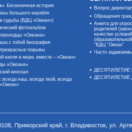
к». Бесконечная история
Вопрос директор
аны большого корабля
Обращения граж
и судьбы (ВДЦ «Океан»)
Анкета для опро
ический фотоальбом
родителей (закон
качестве услови
проходцы «Океана»
образовательной
аша с тобой биография
"ВДЦ "Океан"
прекрасные порывы
Часто задаваем
й капля в море, вместе – «Океан»
ды «Океана»
ДЕСЯТИЛЕТИЕ 
ский кинозал
ДЕСЯТИЛЕТИЕ 
: всегда наш, всегда твой, всегда
 «Океан»
0108, Приморский край, г. Владивосток, ул. Арте