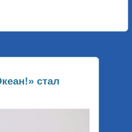
Океа
кеан!» стал