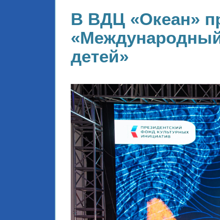
В ВДЦ «Океан» п
«Международный 
детей»