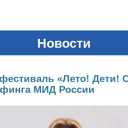
Новости
естиваль «Лето! Дети! О
ифинга МИД России