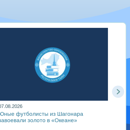
07.08
07.08.2026
Движ
Юные футболисты из Шагонара
в ре
завоевали золото в «Океане»
Межд