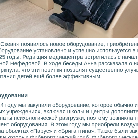
«Океан» появилось новое оборудование, приобрётен
борудование установлено и успешно используется в
25 годы. Редакция медиацентра встретилась с начал
ной Нефедовой. В ходе беседы Анна рассказала о н
ркнула, что эти новинки позволят существенно улуч
питания детей ещё более эффективным.
рудовании
.
24 году мы закупили оборудование, которое обычно 
ых учреждениях, включая школы и центры дополнител
наты психологической разгрузки, поэтому возникла 
нт оборудования. В этом году мы приобрели возду
на объектах «Парус» и «Бригантина». Также были з
ди которых фибероптический гриб, фибероптические