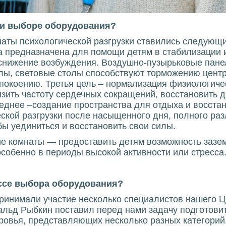
ри выборе оборудования?
аты психологической разгрузки ставились следующи
а предназначена для помощи детям в стабилизации 
 снижение возбуждения. Воздушно-пузырьковые пане
лы, световые столы способствуют торможению центр
покоению. Третья цель – нормализация физиологиче
зить частоту сердечных сокращений, восстановить д
еднее –создание пространства для отдыха и восстан
еской разгрузки после насыщенного дня, полного ра
ы уединиться и восстановить свои силы.
ие комнаты — предоставить детям возможность зазем
собенно в периоды высокой активности или стресса
ессе выбора оборудования?
ринимали участие несколько специалистов нашего Ц
льд Рыбкин поставил перед нами задачу подготовит
овья, представляющих несколько разных категорий