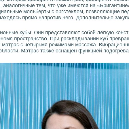
 аналогичные тем, что уже имеются на «Бригантине»
иальные мольберты с оргстеклом, позволяющие пед
находясь прямо напротив него. Дополнительно закуп
ионные кубы. Они представляют собой лёгкую констр
ономя пространство. При раскладывании куб превращ
 матрас с четырьмя режимами массажа. Вибрационн
 области. Матрас также оснащён функцией подогрева