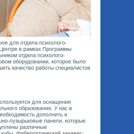
ное для отдела психолого-
 Центре в рамках Программы
ьником отдела психолого-
овом оборудовании, которое было
шить качество работы специалистов
используется для оснащения
ьного образования. У нас в
необходимость дополнить и
шно-пузырьковые панели, которые
акуплены различные
 кубы, фибероптический занавес-