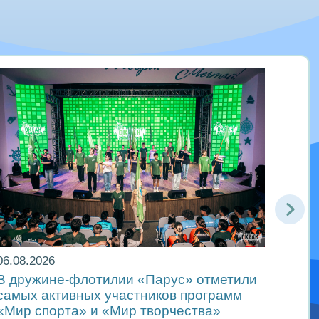
06.08.2026
05.08
В дружине-флотилии «Парус» отметили
Океа
самых активных участников программ
смен
«Мир спорта» и «Мир творчества»