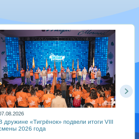
07.08.2026
06.08
В дружине «Тигрёнок» подвели итоги VIII
Движ
смены 2026 года
в ре
Мира