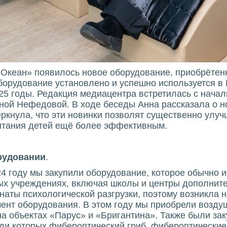
«Океан» появилось новое оборудование, приобрётен
борудование установлено и успешно используется в
25 годы. Редакция медиацентра встретилась с начал
ной Нефедовой. В ходе беседы Анна рассказала о н
ркнула, что эти новинки позволят существенно улуч
питания детей ещё более эффективным.
рудовании
.
24 году мы закупили оборудование, которое обычно 
ых учреждениях, включая школы и центры дополнител
наты психологической разгрузки, поэтому возникла 
нт оборудования. В этом году мы приобрели возду
на объектах «Парус» и «Бригантина». Также были з
ди которых фибероптический гриб, фибероптические