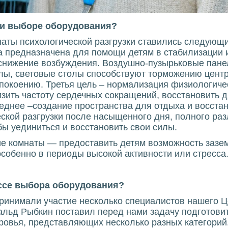
ри выборе оборудования?
аты психологической разгрузки ставились следующи
а предназначена для помощи детям в стабилизации 
 снижение возбуждения. Воздушно-пузырьковые пане
лы, световые столы способствуют торможению центр
покоению. Третья цель – нормализация физиологиче
зить частоту сердечных сокращений, восстановить д
еднее –создание пространства для отдыха и восстан
еской разгрузки после насыщенного дня, полного ра
ы уединиться и восстановить свои силы.
ие комнаты — предоставить детям возможность зазем
собенно в периоды высокой активности или стресса
ессе выбора оборудования?
ринимали участие несколько специалистов нашего Ц
льд Рыбкин поставил перед нами задачу подготовит
овья, представляющих несколько разных категорий