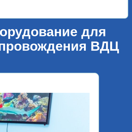
«Лет
борудование для
сопровождения ВДЦ