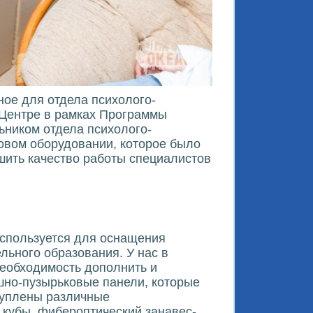
ное для отдела психолого-
 Центре в рамках Программы
ьником отдела психолого-
овом оборудовании, которое было
шить качество работы специалистов
используется для оснащения
ьного образования. У нас в
необходимость дополнить и
шно-пузырьковые панели, которые
акуплены различные
 кубы, фибероптический занавес-