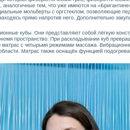
 аналогичные тем, что уже имеются на «Бригантине»
иальные мольберты с оргстеклом, позволяющие пед
находясь прямо напротив него. Дополнительно закуп
ионные кубы. Они представляют собой лёгкую констр
ономя пространство. При раскладывании куб превращ
 матрас с четырьмя режимами массажа. Вибрационн
 области. Матрас также оснащён функцией подогрева