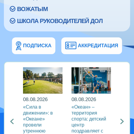
ВОЖАТЫМ
ШКОЛА РУКОВОДИТЕЛЕЙ ДОЛ
ПОДПИСКА
АККРЕДИТАЦИЯ
08.08.2026
08.08.2026
08.08
еан»
«Сила в
«Океан» –
ВДЦ «
реча с
движении»: в
территория
пригл
лем
«Океане»
спорта: детский
специ
провели
центр
сферы
ации
утреннюю
поздравляет с
отдых