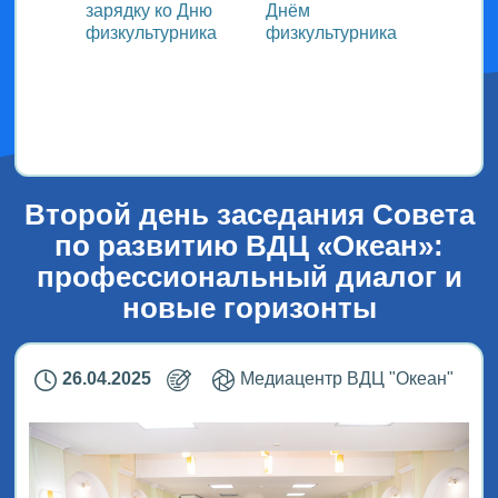
зарядку ко Дню
Днём
участ
ока
физкультурника
физкультурника
Всеро
проек
ым
«СТОл
2026»
Второй день заседания Совета
по развитию ВДЦ «Океан»:
профессиональный диалог и
новые горизонты
26.04.2025
Медиацентр ВДЦ "Океан"