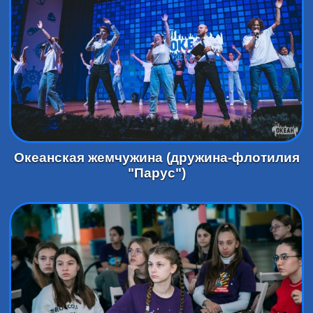
Океанская жемчужина (дружина-флотилия
"Парус")