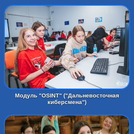
Модуль "OSINT" ("Дальневосточная
киберсмена")