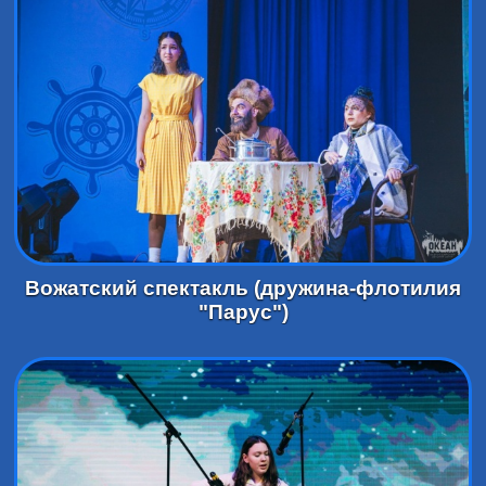
Вожатский спектакль (дружина-флотилия
"Парус")