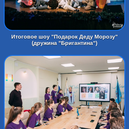
Итоговое шоу "Подарок Деду Морозу"
(дружина "Бригантина")