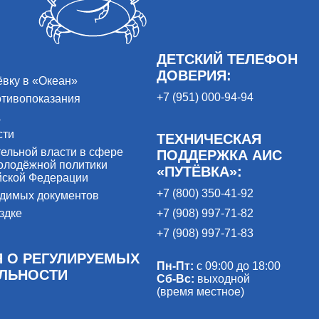
ДЕТСКИЙ ТЕЛЕФОН
ДОВЕРИЯ:
ёвку в «Океан»
+7 (951) 000-94-94
отивопоказания
а
сти
ТЕХНИЧЕСКАЯ
ельной власти в сфере
ПОДДЕРЖКА АИС
олодёжной политики
«ПУТЁВКА»:
йской Федерации
+7 (800) 350-41-92
одимых документов
здке
+7 (908) 997-71-82
+7 (908) 997-71-83
 О РЕГУЛИРУЕМЫХ
Пн-Пт:
с 09:00 до 18:00
ЕЛЬНОСТИ
Сб-Вс:
выходной
(время местное)