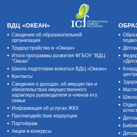
ВДЦ «ОКЕАН»
ОБРА
Сведения об образовательной
Образ
организации
подво
Трудоустройство в «Океан»
Детск
Итоги программы развития ФГБОУ "ВДЦ
Федер
"Океан"
«Детс
Школа подготовки вожатых ВДЦ «Океан»
Коорд
цент
Контакты
Здоро
Сведения о доходах, об имуществе и
обязательствах имущественного
Масте
характера руководителя и членов его
Школ
семьи
Отдел
Информация об услугах ЖКХ
аттес
Противодействие коррупции
Детск
Партнёрам
Библи
Акции и конкурсы
Детск