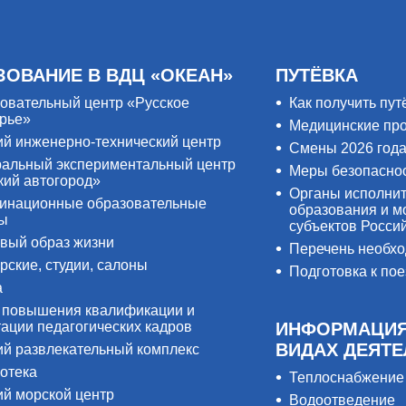
ЗОВАНИЕ В ВДЦ «ОКЕАН»
ПУТЁВКА
овательный центр «Русское
Как получить пут
рье»
Медицинские пр
ий инженерно-технический центр
Смены 2026 год
альный экспериментальный центр
Меры безопасно
кий автогород»
Органы исполнит
инационные образовательные
образования и м
ры
субъектов Росси
вый образ жизни
Перечень необх
рские, студии, салоны
Подготовка к пое
а
 повышения квалификации и
тации педагогических кадров
ИНФОРМАЦИЯ
ВИДАХ ДЕЯТ
ий развлекательный комплекс
отека
Теплоснабжение
ий морской центр
Водоотведение