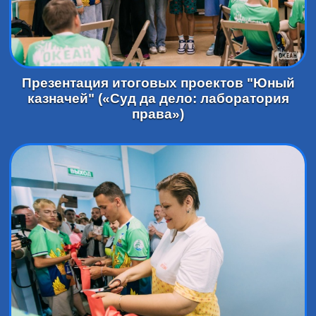
Презентация итоговых проектов "Юный
казначей" («Суд да дело: лаборатория
права»)