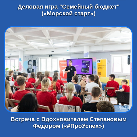
Деловая игра "Семейный бюджет"
(«Морской старт»)
Встреча с Вдохновителем Степановым
Федором («#ПроУспех»)