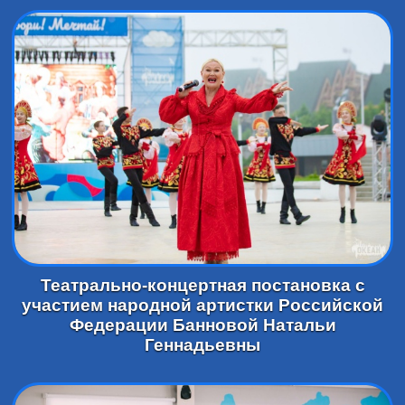
Театрально-концертная постановка с
участием народной артистки Российской
Федерации Банновой Натальи
Геннадьевны