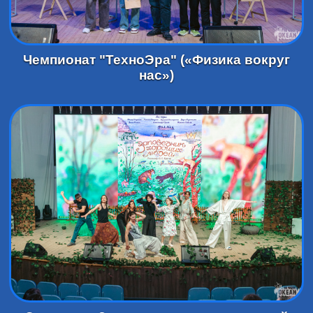
Чемпионат "ТехноЭра" («Физика вокруг
нас»)