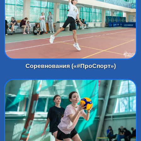
Соревнования («#ПроСпорт»)