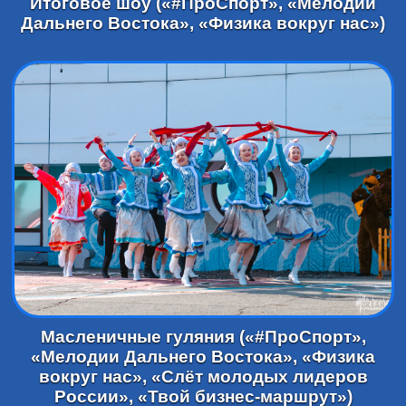
Итоговое шоу («#ПроСпорт», «Мелодии
Дальнего Востока», «Физика вокруг нас»)
Масленичные гуляния («#ПроСпорт»,
«Мелодии Дальнего Востока», «Физика
вокруг нас», «Слёт молодых лидеров
России», «Твой бизнес-маршрут»)