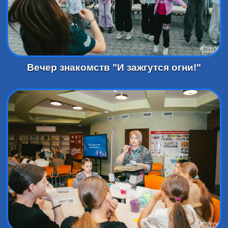
Вечер знакомств "И зажгутся огни!"