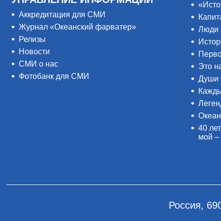
«Исто
Аккредитация для СМИ
Капит
Журнал «Океанский фарватер»
Люди 
Релизы
Истор
Новости
Перво
СМИ о нас
Это н
Фотобанк для СМИ
Души 
Кажды
Леген
Океан
40 лет
мой –
Россия, 69