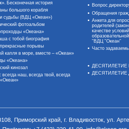
к». Бесконечная история
Вопрос директор
аны большого корабля
Обращения граж
и судьбы (ВДЦ «Океан»)
Анкета для опро
ический фотоальбом
родителей (закон
качестве услови
проходцы «Океана»
образовательной
аша с тобой биография
"ВДЦ "Океан"
прекрасные порывы
Часто задаваем
й капля в море, вместе – «Океан»
ды «Океана»
ДЕСЯТИЛЕТИЕ 
ский кинозал
ДЕСЯТИЛЕТИЕ 
: всегда наш, всегда твой, всегда
 «Океан»
0108, Приморский край, г. Владивосток, ул. Арте