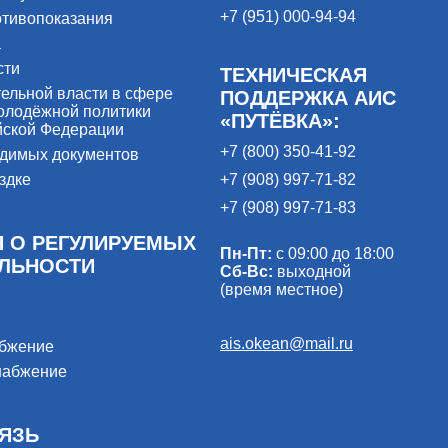
+7 (951) 000-94-94
отивопоказания
а
сти
ТЕХНИЧЕСКАЯ
ельной власти в сфере
ПОДДЕРЖКА АИС
олодёжной политики
«ПУТЁВКА»:
йской Федерации
+7 (800) 350-41-92
одимых документов
здке
+7 (908) 997-71-82
+7 (908) 997-71-83
 О РЕГУЛИРУЕМЫХ
Пн-Пт:
с 09:00 до 18:00
ЕЛЬНОСТИ
Сб-Вс:
выходной
(время местное)
ais.okean@mail.ru
абжение
набжение
ЯЗЬ