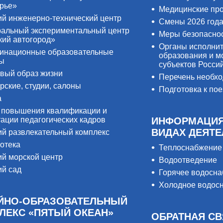
рье»
Медицинские пр
ий инженерно-технический центр
Смены 2026 год
альный экспериментальный центр
Меры безопасно
кий автогород»
Органы исполнит
инационные образовательные
образования и м
ры
субъектов Росси
вый образ жизни
Перечень необх
рские, студии, салоны
Подготовка к пое
а
 повышения квалификации и
тации педагогических кадров
ИНФОРМАЦИЯ
ВИДАХ ДЕЯТ
ий развлекательный комплекс
отека
Теплоснабжение
ий морской центр
Водоотведение
ий сад
Горячее водосн
Холодное водос
ЙНО-ОБРАЗОВАТЕЛЬНЫЙ
ЛЕКС «ПЯТЫЙ ОКЕАН»
ОБРАТНАЯ СВ