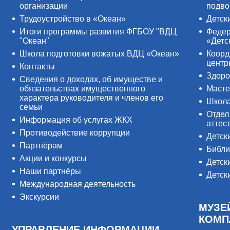
организации
подво
Трудоустройство в «Океан»
Детск
Итоги программы развития ФГБОУ "ВДЦ
Федер
"Океан"
«Детс
Школа подготовки вожатых ВДЦ «Океан»
Коорд
цент
Контакты
Здоро
Сведения о доходах, об имуществе и
обязательствах имущественного
Масте
характера руководителя и членов его
Школ
семьи
Отдел
Информация об услугах ЖКХ
аттес
Противодействие коррупции
Детск
Партнёрам
Библи
Акции и конкурсы
Детск
Наши партнёры
Детск
Международная деятельность
Экскурсии
МУЗЕ
КОМП
УПРАВЛЕНИЕ ИНФОРМАЦИИ