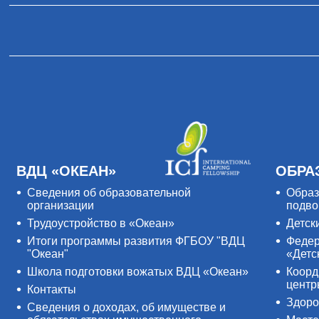
ВДЦ «ОКЕАН»
ОБРА
Сведения об образовательной
Образ
организации
подво
Трудоустройство в «Океан»
Детск
Итоги программы развития ФГБОУ "ВДЦ
Федер
"Океан"
«Детс
Школа подготовки вожатых ВДЦ «Океан»
Коорд
цент
Контакты
Здоро
Сведения о доходах, об имуществе и