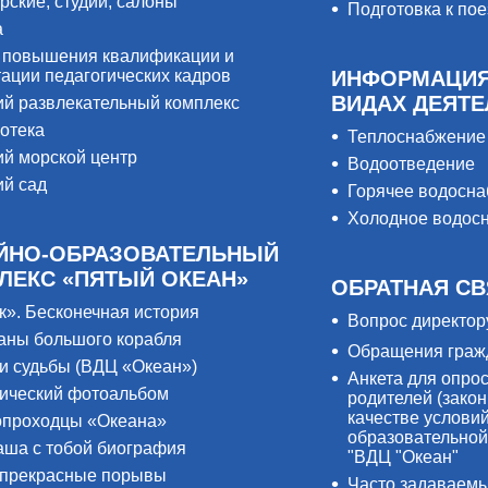
рские, студии, салоны
Подготовка к пое
а
 повышения квалификации и
тации педагогических кадров
ИНФОРМАЦИЯ
ВИДАХ ДЕЯТ
ий развлекательный комплекс
отека
Теплоснабжение
ий морской центр
Водоотведение
ий сад
Горячее водосн
Холодное водос
ЙНО-ОБРАЗОВАТЕЛЬНЫЙ
ЛЕКС «ПЯТЫЙ ОКЕАН»
ОБРАТНАЯ СВ
к». Бесконечная история
Вопрос директор
аны большого корабля
Обращения граж
и судьбы (ВДЦ «Океан»)
Анкета для опро
ический фотоальбом
родителей (закон
качестве услови
проходцы «Океана»
образовательной
аша с тобой биография
"ВДЦ "Океан"
прекрасные порывы
Часто задаваем