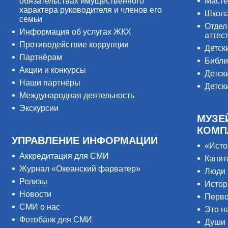
обязательствах имущественного
Масте
характера руководителя и членов его
Школ
семьи
Отдел
Информация об услугах ЖКХ
аттес
Противодействие коррупции
Детск
Партнёрам
Библи
Акции и конкурсы
Детск
Наши партнёры
Детск
Международная деятельность
Экскурсии
МУЗЕ
КОМП
УПРАВЛЕНИЕ ИНФОРМАЦИИ
«Исто
Аккредитация для СМИ
Капит
Журнал «Океанский фарватер»
Люди 
Релизы
Истор
Новости
Перво
СМИ о нас
Это н
Фотобанк для СМИ
Души 