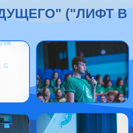
УЩЕГО" ("ЛИФТ В