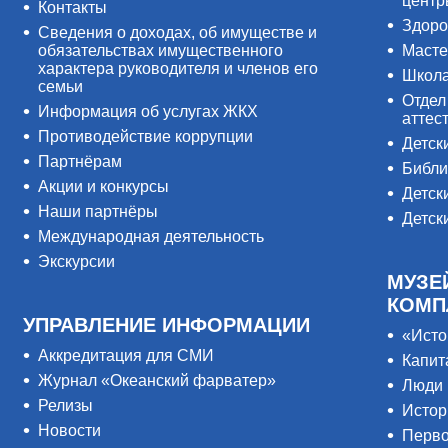
цент
Контакты
Здоро
Сведения о доходах, об имуществе и
обязательствах имущественного
Масте
характера руководителя и членов его
Школ
семьи
Отдел
Информация об услугах ЖКХ
аттес
Противодействие коррупции
Детск
Партнёрам
Библи
Акции и конкурсы
Детск
Наши партнёры
Детск
Международная деятельность
Экскурсии
МУЗЕ
КОМП
УПРАВЛЕНИЕ ИНФОРМАЦИИ
«Исто
Аккредитация для СМИ
Капит
Журнал «Океанский фарватер»
Люди 
Релизы
Истор
Новости
Перво