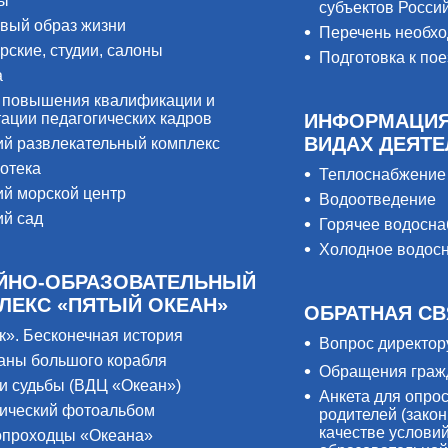
ры
субъектов Росси
вый образ жизни
Перечень необх
рские, студии, салоны
Подготовка к пое
а
 повышения квалификации и
тации педагогических кадров
ИНФОРМАЦИЯ
ВИДАХ ДЕЯТ
ий развлекательный комплекс
отека
Теплоснабжение
ий морской центр
Водоотведение
ий сад
Горячее водосн
Холодное водос
ЙНО-ОБРАЗОВАТЕЛЬНЫЙ
ЛЕКС «ПЯТЫЙ ОКЕАН»
ОБРАТНАЯ СВ
к». Бесконечная история
Вопрос директор
аны большого корабля
Обращения граж
и судьбы (ВДЦ «Океан»)
Анкета для опро
ический фотоальбом
родителей (закон
качестве услови
проходцы «Океана»