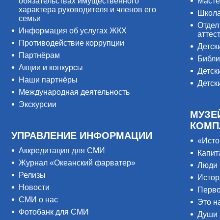
обязательствах имущественного
Масте
характера руководителя и членов его
Школ
семьи
Отдел
Информация об услугах ЖКХ
аттес
Противодействие коррупции
Детск
Партнёрам
Библи
Акции и конкурсы
Детск
Наши партнёры
Детск
Международная деятельность
Экскурсии
МУЗЕ
КОМП
УПРАВЛЕНИЕ ИНФОРМАЦИИ
«Исто
Аккредитация для СМИ
Капит
Журнал «Океанский фарватер»
Люди 
Релизы
Истор
Новости
Перво
СМИ о нас
Это н
Фотобанк для СМИ
Души 