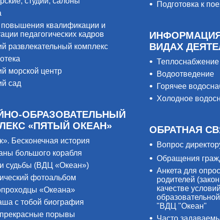
рские, студии, салоны
Подготовка к пое
а
 повышения квалификации и
тации педагогических кадров
ИНФОРМАЦИЯ
ВИДАХ ДЕЯТ
ий развлекательный комплекс
отека
Теплоснабжение
ий морской центр
Водоотведение
ий сад
Горячее водосн
Холодное водос
ЙНО-ОБРАЗОВАТЕЛЬНЫЙ
ЛЕКС «ПЯТЫЙ ОКЕАН»
ОБРАТНАЯ СВ
к». Бесконечная история
Вопрос директор
аны большого корабля
Обращения граж
и судьбы (ВДЦ «Океан»)
Анкета для опро
ический фотоальбом
родителей (закон
качестве услови
проходцы «Океана»
образовательной
аша с тобой биография
"ВДЦ "Океан"
прекрасные порывы
Часто задаваем