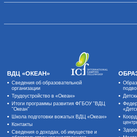
ВДЦ «ОКЕАН»
ОБРА
Сведения об образовательной
Образ
организации
подво
Трудоустройство в «Океан»
Детск
Итоги программы развития ФГБОУ "ВДЦ
Федер
"Океан"
«Детс
Школа подготовки вожатых ВДЦ «Океан»
Коорд
цент
Контакты
Здоро
Сведения о доходах, об имуществе и