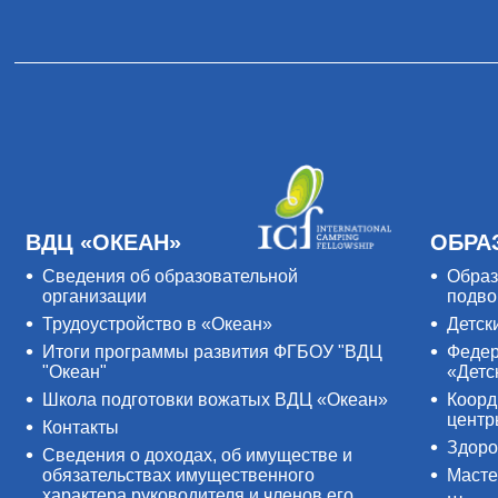
ВДЦ «ОКЕАН»
ОБРА
Сведения об образовательной
Образ
организации
подво
Трудоустройство в «Океан»
Детск
Итоги программы развития ФГБОУ "ВДЦ
Федер
"Океан"
«Детс
Школа подготовки вожатых ВДЦ «Океан»
Коорд
цент
Контакты
Здоро
Сведения о доходах, об имуществе и
обязательствах имущественного
Масте
характера руководителя и членов его