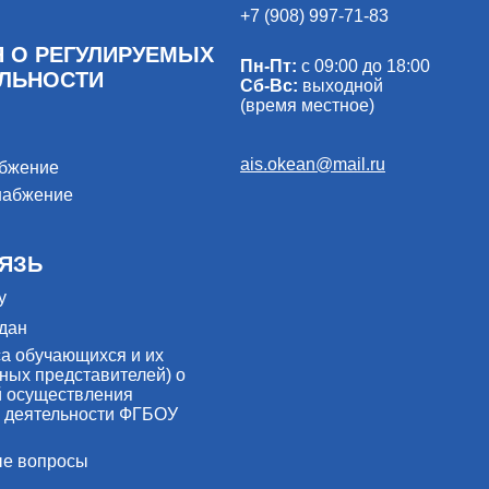
+7 (908) 997-71-83
 О РЕГУЛИРУЕМЫХ
Пн-Пт:
с 09:00 до 18:00
ЕЛЬНОСТИ
Сб-Вс:
выходной
(время местное)
ais.okean@mail.ru
абжение
набжение
ЯЗЬ
у
дан
са обучающихся и их
ных представителей) о
й осуществления
 деятельности ФГБОУ
ые вопросы