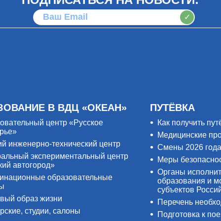
✓
ЗОВАНИЕ В ВДЦ «ОКЕАН»
ПУТЁВКА
овательный центр «Русское
Как получить пут
рье»
Медицинские пр
ий инженерно-технический центр
Смены 2026 год
альный экспериментальный центр
Меры безопасно
кий автогород»
Органы исполнит
инационные образовательные
образования и м
ры
субъектов Росси
вый образ жизни
Перечень необх
рские, студии, салоны
Подготовка к пое