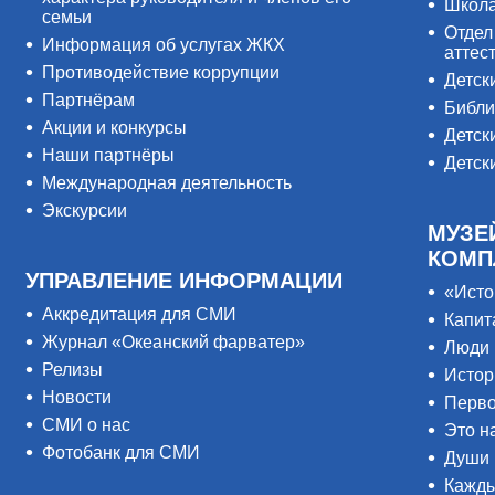
Школ
семьи
Отдел
Информация об услугах ЖКХ
аттес
Противодействие коррупции
Детск
Партнёрам
Библи
Акции и конкурсы
Детск
Наши партнёры
Детск
Международная деятельность
Экскурсии
МУЗЕ
КОМП
УПРАВЛЕНИЕ ИНФОРМАЦИИ
«Исто
Аккредитация для СМИ
Капит
Журнал «Океанский фарватер»
Люди 
Релизы
Истор
Новости
Перво
СМИ о нас
Это н
Фотобанк для СМИ
Души 
Кажды