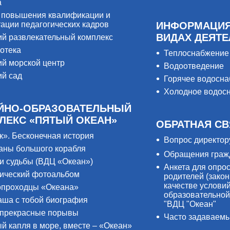
а
 повышения квалификации и
тации педагогических кадров
ИНФОРМАЦИЯ
ВИДАХ ДЕЯТ
ий развлекательный комплекс
отека
Теплоснабжение
ий морской центр
Водоотведение
ий сад
Горячее водосн
Холодное водос
ЙНО-ОБРАЗОВАТЕЛЬНЫЙ
ЛЕКС «ПЯТЫЙ ОКЕАН»
ОБРАТНАЯ СВ
к». Бесконечная история
Вопрос директор
аны большого корабля
Обращения граж
и судьбы (ВДЦ «Океан»)
Анкета для опро
ический фотоальбом
родителей (закон
качестве услови
проходцы «Океана»
образовательной
аша с тобой биография
"ВДЦ "Океан"
прекрасные порывы
Часто задаваем
й капля в море, вместе – «Океан»