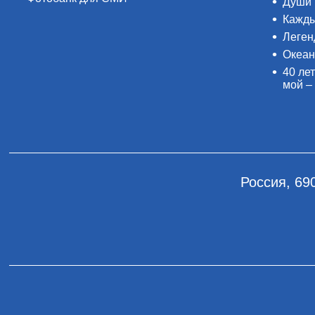
Души 
Кажды
Леген
Океан
40 лет
мой –
Россия, 69