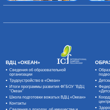
ВДЦ «ОКЕАН»
ОБРА
Сведения об образовательной
Образ
организации
подво
Трудоустройство в «Океан»
Детск
Итоги программы развития ФГБОУ "ВДЦ
Федер
"Океан"
«Детс
Школа подготовки вожатых ВДЦ «Океан»
Коорд
цент
Контакты
Здоро
Сведения о доходах, об имуществе и