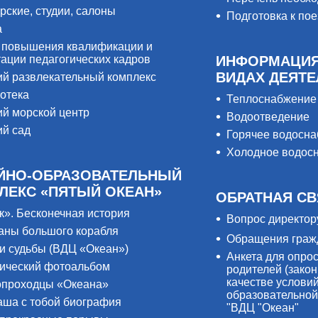
рские, студии, салоны
Подготовка к пое
а
 повышения квалификации и
тации педагогических кадров
ИНФОРМАЦИЯ
ВИДАХ ДЕЯТ
ий развлекательный комплекс
отека
Теплоснабжение
ий морской центр
Водоотведение
ий сад
Горячее водосн
Холодное водос
ЙНО-ОБРАЗОВАТЕЛЬНЫЙ
ЛЕКС «ПЯТЫЙ ОКЕАН»
ОБРАТНАЯ СВ
к». Бесконечная история
Вопрос директор
аны большого корабля
Обращения граж
и судьбы (ВДЦ «Океан»)
Анкета для опро
ический фотоальбом
родителей (закон
качестве услови
проходцы «Океана»
образовательной
аша с тобой биография
"ВДЦ "Океан"