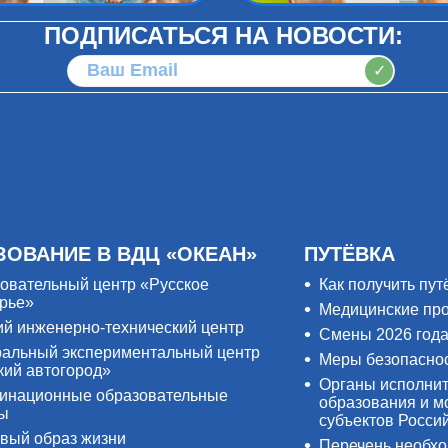
ПОДПИСАТЬСЯ НА НОВОСТИ:
✓
ЗОВАНИЕ В ВДЦ «ОКЕАН»
ПУТЁВКА
овательный центр «Русское
Как получить пут
рье»
Медицинские пр
ий инженерно-технический центр
Смены 2026 год
альный экспериментальный центр
Меры безопасно
кий автогород»
Органы исполнит
инационные образовательные
образования и м
ры
субъектов Росси
вый образ жизни
Перечень необх