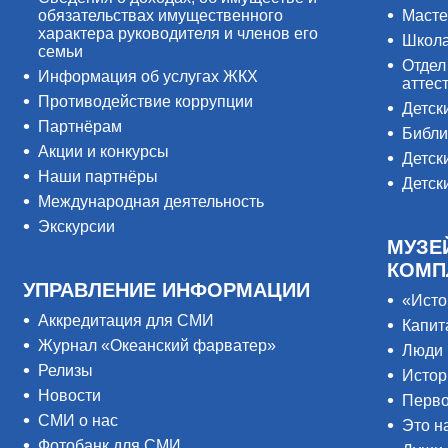
обязательствах имущественного
Масте
характера руководителя и членов его
Школ
семьи
Отдел
Информация об услугах ЖКХ
аттес
Противодействие коррупции
Детск
Партнёрам
Библи
Акции и конкурсы
Детск
Наши партнёры
Детск
Международная деятельность
Экскурсии
МУЗЕ
КОМП
УПРАВЛЕНИЕ ИНФОРМАЦИИ
«Исто
Аккредитация для СМИ
Капит
Журнал «Океанский фарватер»
Люди 
Релизы
Истор
Новости
Перво
СМИ о нас
Это н
Фотобанк для СМИ