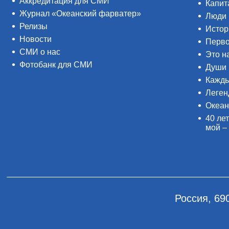
Аккредитация для СМИ
Капит
Журнал «Океанский фарватер»
Люди 
Релизы
Истор
Новости
Перво
СМИ о нас
Это н
Фотобанк для СМИ
Души 
Кажды
Леген
Океан
40 лет
мой –
Россия, 69