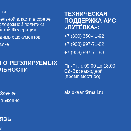
а
сти
ТЕХНИЧЕСКАЯ
ельной власти в сфере
ПОДДЕРЖКА АИС
олодёжной политики
«ПУТЁВКА»:
йской Федерации
+7 (800) 350-41-92
одимых документов
здке
+7 (908) 997-71-82
+7 (908) 997-71-83
 О РЕГУЛИРУЕМЫХ
Пн-Пт:
с 09:00 до 18:00
ЕЛЬНОСТИ
Сб-Вс:
выходной
(время местное)
ais.okean@mail.ru
абжение
набжение
ЯЗЬ
у