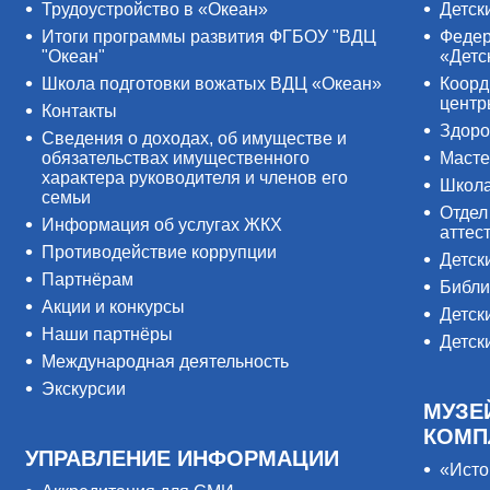
Трудоустройство в «Океан»
Детск
Итоги программы развития ФГБОУ "ВДЦ
Федер
"Океан"
«Детс
Школа подготовки вожатых ВДЦ «Океан»
Коорд
цент
Контакты
Здоро
Сведения о доходах, об имуществе и
обязательствах имущественного
Масте
характера руководителя и членов его
Школ
семьи
Отдел
Информация об услугах ЖКХ
аттес
Противодействие коррупции
Детск
Партнёрам
Библи
Акции и конкурсы
Детск
Наши партнёры
Детск
Международная деятельность
Экскурсии
МУЗЕ
КОМП
УПРАВЛЕНИЕ ИНФОРМАЦИИ
«Исто