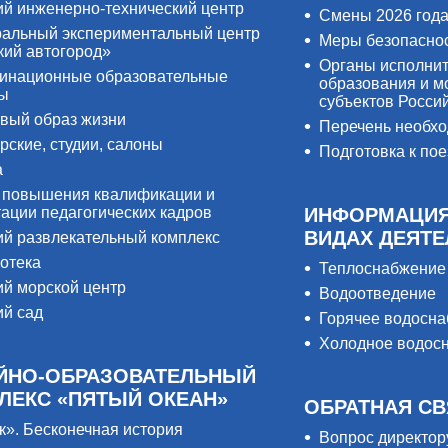
ий инженерно-технический центр
Смены 2026 год
альный экспериментальный центр
Меры безопасно
кий автогород»
Органы исполнит
инационные образовательные
образования и м
ры
субъектов Росси
вый образ жизни
Перечень необх
рские, студии, салоны
Подготовка к пое
а
 повышения квалификации и
тации педагогических кадров
ИНФОРМАЦИЯ
ВИДАХ ДЕЯТ
ий развлекательный комплекс
отека
Теплоснабжение
ий морской центр
Водоотведение
ий сад
Горячее водосн
Холодное водос
ЙНО-ОБРАЗОВАТЕЛЬНЫЙ
ЛЕКС «ПЯТЫЙ ОКЕАН»
ОБРАТНАЯ СВ
к». Бесконечная история
Вопрос директор