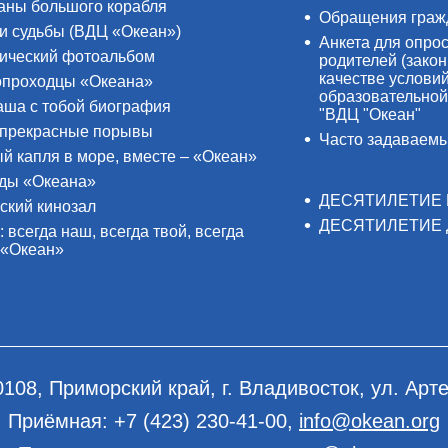
аны большого корабля
Обращения граж
и судьбы (ВДЦ «Океан»)
Анкета для опро
ический фотоальбом
родителей (закон
качестве услови
проходцы «Океана»
образовательной
аша с тобой биография
"ВДЦ "Океан"
прекрасные порывы
Часто задаваем
й капля в море, вместе – «Океан»
ды «Океана»
ДЕСЯТИЛЕТИЕ 
ский кинозал
ДЕСЯТИЛЕТИЕ 
: всегда наш, всегда твой, всегда
 «Океан»
0108, Приморский край, г. Владивосток, ул. Арте
Приёмная:
+7 (423) 230-41-00
,
info@okean.org