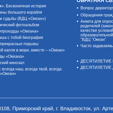
ОБРАТНАЯ СВ
к». Бесконечная история
Вопрос директор
аны большого корабля
Обращения граж
и судьбы (ВДЦ «Океан»)
Анкета для опро
ический фотоальбом
родителей (закон
качестве услови
проходцы «Океана»
образовательной
аша с тобой биография
"ВДЦ "Океан"
прекрасные порывы
Часто задаваем
й капля в море, вместе – «Океан»
ды «Океана»
ДЕСЯТИЛЕТИЕ 
ский кинозал
ДЕСЯТИЛЕТИЕ 
: всегда наш, всегда твой, всегда
 «Океан»
0108, Приморский край, г. Владивосток, ул. Арте