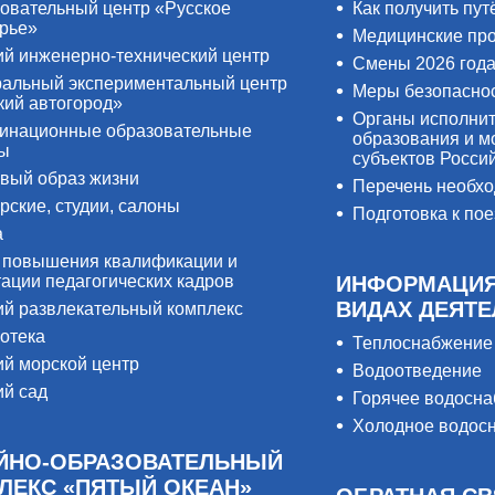
овательный центр «Русское
Как получить пут
рье»
Медицинские пр
ий инженерно-технический центр
Смены 2026 год
альный экспериментальный центр
Меры безопасно
кий автогород»
Органы исполнит
инационные образовательные
образования и м
ры
субъектов Росси
вый образ жизни
Перечень необх
рские, студии, салоны
Подготовка к пое
а
 повышения квалификации и
тации педагогических кадров
ИНФОРМАЦИЯ
ВИДАХ ДЕЯТ
ий развлекательный комплекс
отека
Теплоснабжение
ий морской центр
Водоотведение
ий сад
Горячее водосн
Холодное водос
ЙНО-ОБРАЗОВАТЕЛЬНЫЙ
ЛЕКС «ПЯТЫЙ ОКЕАН»