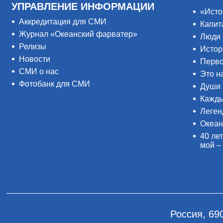
УПРАВЛЕНИЕ ИНФОРМАЦИИ
«Исто
Аккредитация для СМИ
Капит
Журнал «Океанский фарватер»
Люди 
Релизы
Истор
Новости
Перво
СМИ о нас
Это н
Фотобанк для СМИ
Души 
Кажды
Леген
Океан
40 лет
мой –
Россия, 69