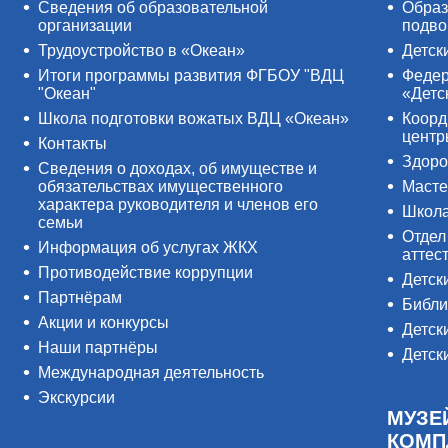
Сведения об образовательной
Образ
организации
подво
Трудоустройство в «Океан»
Детск
Итоги программы развития ФГБОУ "ВДЦ
Федер
"Океан"
«Детс
Школа подготовки вожатых ВДЦ «Океан»
Коорд
цент
Контакты
Здоро
Сведения о доходах, об имуществе и
обязательствах имущественного
Масте
характера руководителя и членов его
Школ
семьи
Отдел
Информация об услугах ЖКХ
аттес
Противодействие коррупции
Детск
Партнёрам
Библи
Акции и конкурсы
Детск
Наши партнёры
Детск
Международная деятельность
Экскурсии
МУЗЕ
КОМП