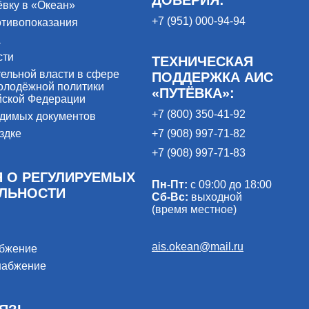
ёвку в «Океан»
+7 (951) 000-94-94
отивопоказания
а
сти
ТЕХНИЧЕСКАЯ
ельной власти в сфере
ПОДДЕРЖКА АИС
олодёжной политики
«ПУТЁВКА»:
йской Федерации
+7 (800) 350-41-92
одимых документов
здке
+7 (908) 997-71-82
+7 (908) 997-71-83
 О РЕГУЛИРУЕМЫХ
Пн-Пт:
с 09:00 до 18:00
ЕЛЬНОСТИ
Сб-Вс:
выходной
(время местное)
ais.okean@mail.ru
абжение
набжение