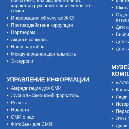
обязательствах имущественного
Масте
характера руководителя и членов его
Школ
семьи
Отдел
Информация об услугах ЖКХ
аттес
Противодействие коррупции
Детск
Партнёрам
Библи
Акции и конкурсы
Детск
Наши партнёры
Детск
Международная деятельность
Экскурсии
МУЗЕ
КОМП
УПРАВЛЕНИЕ ИНФОРМАЦИИ
«Исто
Аккредитация для СМИ
Капит
Журнал «Океанский фарватер»
Люди 
Релизы
Истор
Новости
Перво
СМИ о нас
Это н
Фотобанк для СМИ
Души 