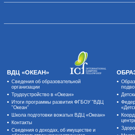
ВДЦ «ОКЕАН»
ОБРА
Сведения об образовательной
Образ
организации
подво
Трудоустройство в «Океан»
Детск
Итоги программы развития ФГБОУ "ВДЦ
Федер
"Океан"
«Детс
Школа подготовки вожатых ВДЦ «Океан»
Коорд
цент
Контакты
Здоро
Сведения о доходах, об имуществе и