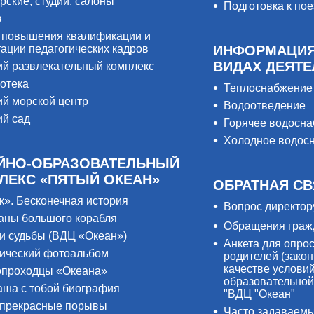
рские, студии, салоны
Подготовка к пое
а
 повышения квалификации и
тации педагогических кадров
ИНФОРМАЦИЯ
ВИДАХ ДЕЯТ
ий развлекательный комплекс
отека
Теплоснабжение
ий морской центр
Водоотведение
ий сад
Горячее водосн
Холодное водос
ЙНО-ОБРАЗОВАТЕЛЬНЫЙ
ЛЕКС «ПЯТЫЙ ОКЕАН»
ОБРАТНАЯ СВ
к». Бесконечная история
Вопрос директор
аны большого корабля
Обращения граж
и судьбы (ВДЦ «Океан»)
Анкета для опро
ический фотоальбом
родителей (закон
качестве услови
проходцы «Океана»
образовательной
аша с тобой биография
"ВДЦ "Океан"
прекрасные порывы
Часто задаваем