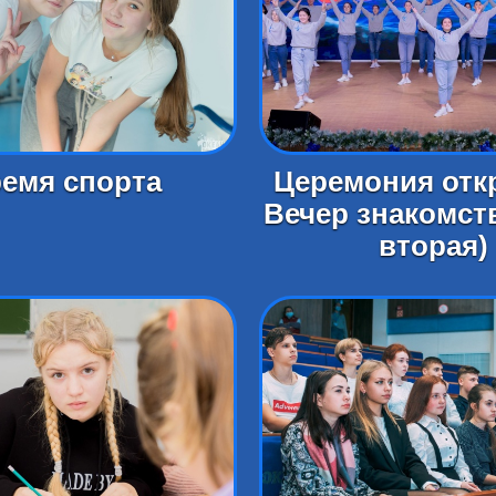
емя спорта
Церемония отк
Вечер знакомств
вторая)