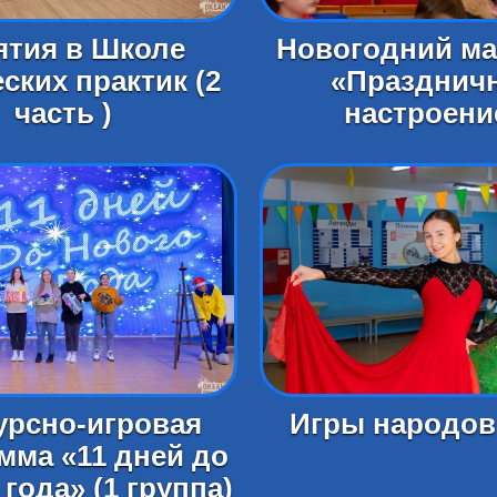
ятия в Школе
Новогодний м
ских практик (2
«Празднич
часть )
настроени
урсно-игровая
Игры народов
мма «11 дней до
года» (1 группа)