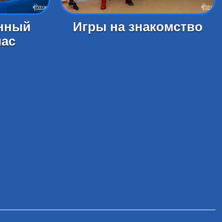
нный
Игры на знакомство
час