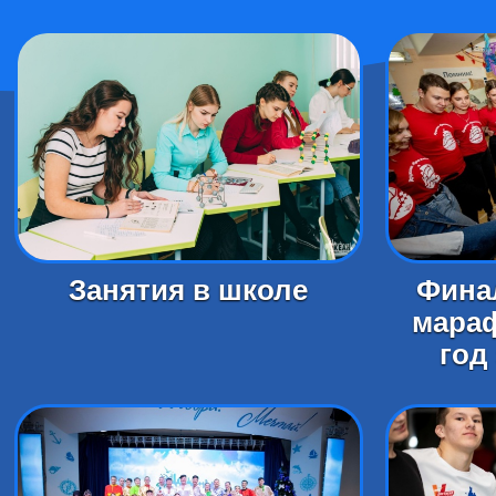
Занятия в школе
Фина
мара
год