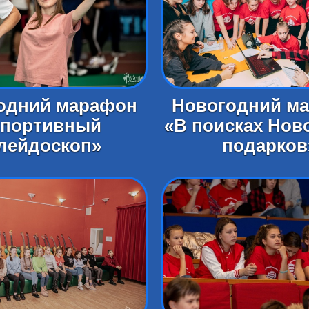
одний марафон
Новогодний м
портивный
«В поисках Нов
лейдоскоп»
подарков