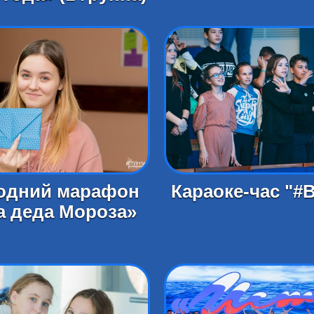
одний марафон
Караоке-час "#
а деда Мороза»