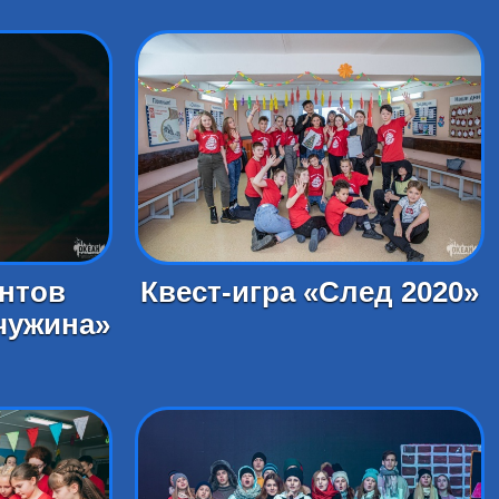
антов
Квест-игра «След 2020»
чужина»