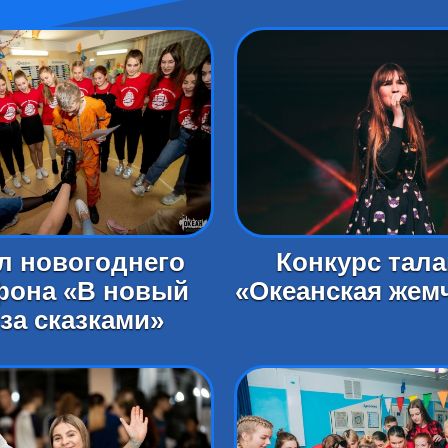
л новогоднего
Конкурс тал
фона «В новый
«Океанская жем
 за сказками»