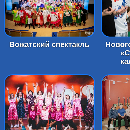
Вожатский спектакль
Новог
«С
ка