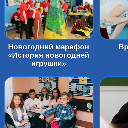
Новогодний марафон
Вр
«История новогодней
игрушки»