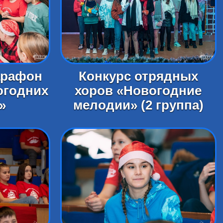
арафон
Конкурс отрядных
огодних
хоров «Новогодние
»
мелодии» (2 группа)