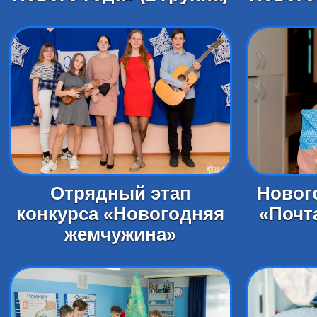
Отрядный этап
Новог
конкурса «Новогодняя
«Почт
жемчужина»