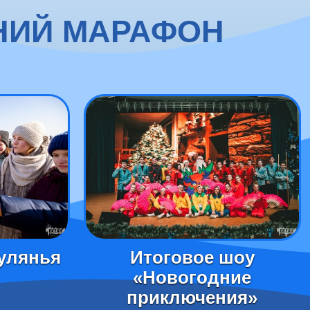
ДНИЙ МАРАФОН
улянья
Итоговое шоу
«Новогодние
приключения»