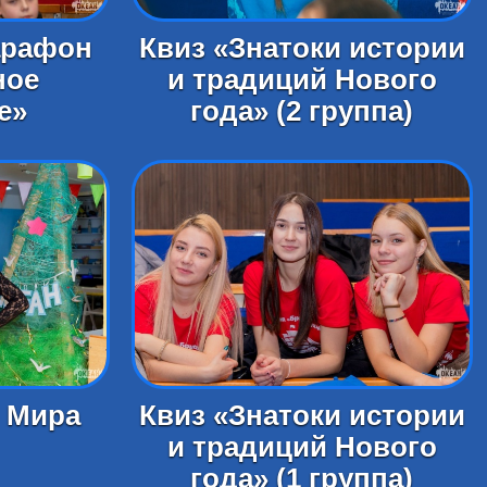
арафон
Квиз «Знатоки истории
ное
и традиций Нового
е»
года» (2 группа)
 Мира
Квиз «Знатоки истории
и традиций Нового
года» (1 группа)