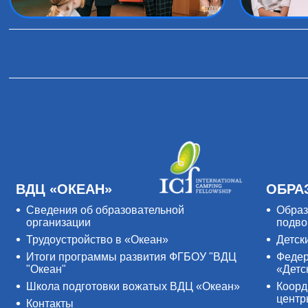
ВДЦ «ОКЕАН»
ОБРА
Сведения об образовательной
Образ
организации
подво
Трудоустройство в «Океан»
Детск
Итоги программы развития ФГБОУ "ВДЦ
Федер
"Океан"
«Детс
Школа подготовки вожатых ВДЦ «Океан»
Коорд
цент
Контакты