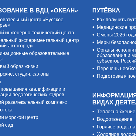
ЗОВАНИЕ В ВДЦ «ОКЕАН»
ПУТЁВКА
овательный центр «Русское
Как получить пут
рье»
Медицинские пр
ий инженерно-технический центр
Смены 2026 год
альный экспериментальный центр
Меры безопасно
кий автогород»
Органы исполнит
инационные образовательные
образования и м
ры
субъектов Росси
вый образ жизни
Перечень необх
рские, студии, салоны
Подготовка к пое
а
 повышения квалификации и
тации педагогических кадров
ИНФОРМАЦИЯ
ВИДАХ ДЕЯТ
ий развлекательный комплекс
отека
Теплоснабжение
ий морской центр
Водоотведение
ий сад
Горячее водосн
Холодное водос