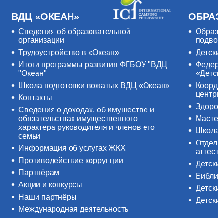
ВДЦ «ОКЕАН»
ОБРА
Сведения об образовательной
Образ
организации
подво
Трудоустройство в «Океан»
Детск
Итоги программы развития ФГБОУ "ВДЦ
Федер
"Океан"
«Детс
Школа подготовки вожатых ВДЦ «Океан»
Коорд
цент
Контакты
Здоро
Сведения о доходах, об имуществе и
обязательствах имущественного
Масте
характера руководителя и членов его
Школ
семьи
Отдел
Информация об услугах ЖКХ
аттес
Противодействие коррупции
Детск
Партнёрам
Библи
Акции и конкурсы
Детск
Наши партнёры
Детск
Международная деятельность