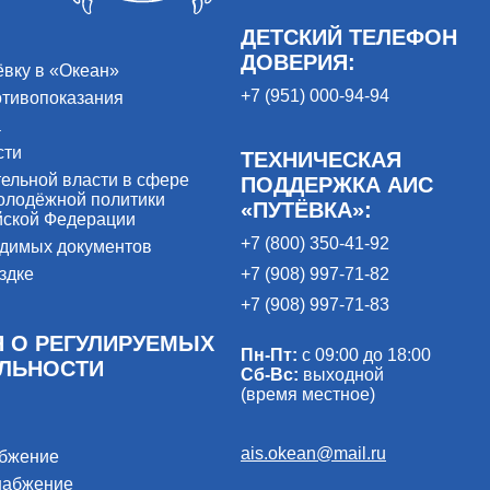
ДЕТСКИЙ ТЕЛЕФОН
ДОВЕРИЯ:
ёвку в «Океан»
+7 (951) 000-94-94
отивопоказания
а
сти
ТЕХНИЧЕСКАЯ
ельной власти в сфере
ПОДДЕРЖКА АИС
олодёжной политики
«ПУТЁВКА»:
йской Федерации
+7 (800) 350-41-92
одимых документов
здке
+7 (908) 997-71-82
+7 (908) 997-71-83
 О РЕГУЛИРУЕМЫХ
Пн-Пт:
с 09:00 до 18:00
ЕЛЬНОСТИ
Сб-Вс:
выходной
(время местное)
ais.okean@mail.ru
абжение
набжение