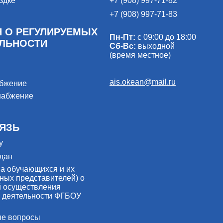
здке
+7 (908) 997-71-82
+7 (908) 997-71-83
 О РЕГУЛИРУЕМЫХ
Пн-Пт:
с 09:00 до 18:00
ЕЛЬНОСТИ
Сб-Вс:
выходной
(время местное)
ais.okean@mail.ru
абжение
набжение
ЯЗЬ
у
дан
са обучающихся и их
ных представителей) о
й осуществления
 деятельности ФГБОУ
ые вопросы