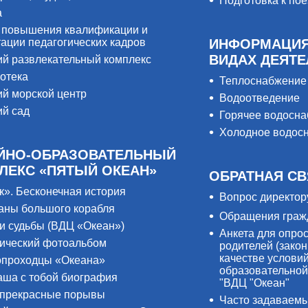
Подготовка к пое
а
 повышения квалификации и
тации педагогических кадров
ИНФОРМАЦИЯ
ВИДАХ ДЕЯТ
ий развлекательный комплекс
отека
Теплоснабжение
ий морской центр
Водоотведение
ий сад
Горячее водосн
Холодное водос
ЙНО-ОБРАЗОВАТЕЛЬНЫЙ
ЛЕКС «ПЯТЫЙ ОКЕАН»
ОБРАТНАЯ СВ
к». Бесконечная история
Вопрос директор
аны большого корабля
Обращения граж
и судьбы (ВДЦ «Океан»)
Анкета для опро
ический фотоальбом
родителей (закон
качестве услови
проходцы «Океана»
образовательной
аша с тобой биография
"ВДЦ "Океан"
прекрасные порывы
Часто задаваем