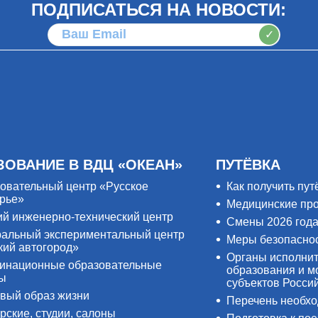
ПОДПИСАТЬСЯ НА НОВОСТИ:
✓
ЗОВАНИЕ В ВДЦ «ОКЕАН»
ПУТЁВКА
овательный центр «Русское
Как получить пут
рье»
Медицинские пр
ий инженерно-технический центр
Смены 2026 год
альный экспериментальный центр
Меры безопасно
кий автогород»
Органы исполнит
инационные образовательные
образования и м
ры
субъектов Росси
вый образ жизни
Перечень необх
рские, студии, салоны