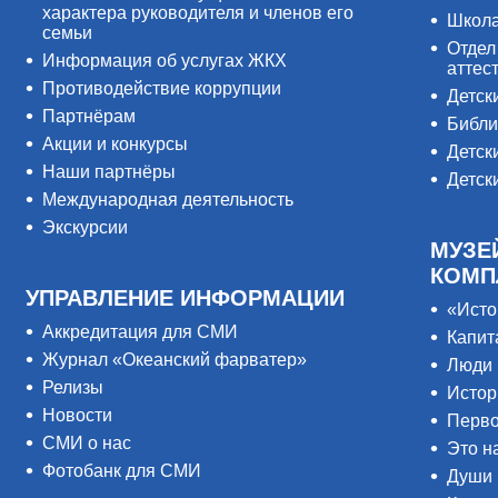
характера руководителя и членов его
Школ
семьи
Отдел
Информация об услугах ЖКХ
аттес
Противодействие коррупции
Детск
Партнёрам
Библи
Акции и конкурсы
Детск
Наши партнёры
Детск
Международная деятельность
Экскурсии
МУЗЕ
КОМП
УПРАВЛЕНИЕ ИНФОРМАЦИИ
«Исто
Аккредитация для СМИ
Капит
Журнал «Океанский фарватер»
Люди 
Релизы
Истор
Новости
Перво
СМИ о нас
Это н
Фотобанк для СМИ
Души 