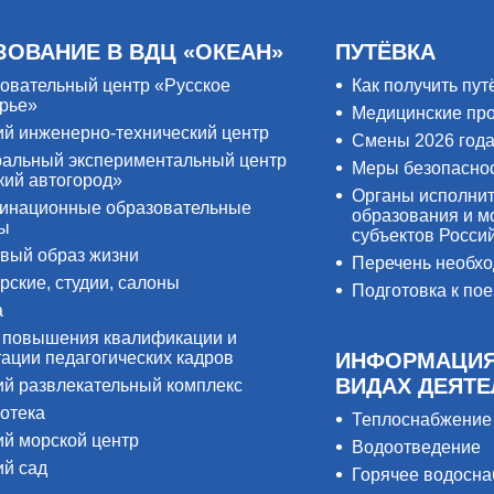
ЗОВАНИЕ В ВДЦ «ОКЕАН»
ПУТЁВКА
овательный центр «Русское
Как получить пут
рье»
Медицинские пр
ий инженерно-технический центр
Смены 2026 год
альный экспериментальный центр
Меры безопасно
кий автогород»
Органы исполнит
инационные образовательные
образования и м
ры
субъектов Росси
вый образ жизни
Перечень необх
рские, студии, салоны
Подготовка к пое
а
 повышения квалификации и
тации педагогических кадров
ИНФОРМАЦИЯ
ВИДАХ ДЕЯТ
ий развлекательный комплекс
отека
Теплоснабжение
ий морской центр
Водоотведение
ий сад
Горячее водосн