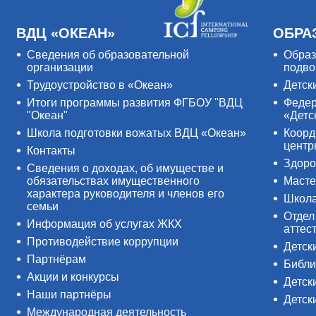
ВДЦ «ОКЕАН»
ОБРА
Сведения об образовательной
Образ
организации
подво
Трудоустройство в «Океан»
Детск
Итоги программы развития ФГБОУ "ВДЦ
Федер
"Океан"
«Детс
Школа подготовки вожатых ВДЦ «Океан»
Коорд
цент
Контакты
Здоро
Сведения о доходах, об имуществе и
обязательствах имущественного
Масте
характера руководителя и членов его
Школ
семьи
Отдел
Информация об услугах ЖКХ
аттес
Противодействие коррупции
Детск
Партнёрам
Библи
Акции и конкурсы
Детск
Наши партнёры
Детск
Международная деятельность