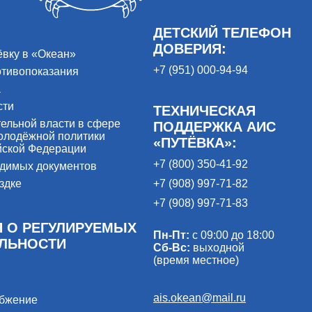
ДЕТСКИЙ ТЕЛЕФОН
ДОВЕРИЯ:
ёвку в «Океан»
+7 (951) 000-94-94
отивопоказания
а
сти
ТЕХНИЧЕСКАЯ
ельной власти в сфере
ПОДДЕРЖКА АИС
олодёжной политики
«ПУТЁВКА»:
йской Федерации
+7 (800) 350-41-92
одимых документов
здке
+7 (908) 997-71-82
+7 (908) 997-71-83
 О РЕГУЛИРУЕМЫХ
Пн-Пт:
с 09:00 до 18:00
ЕЛЬНОСТИ
Сб-Вс:
выходной
(время местное)
ais.okean@mail.ru
абжение