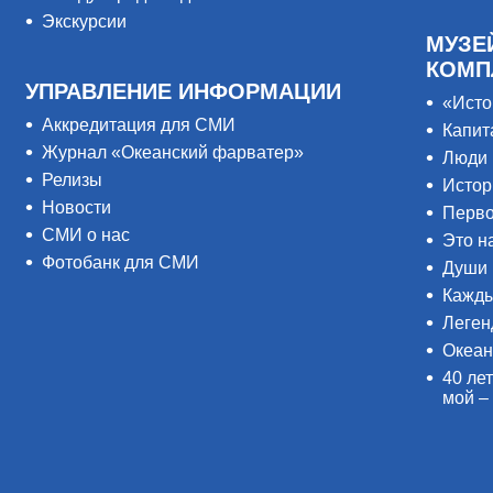
Экскурсии
МУЗЕ
КОМП
УПРАВЛЕНИЕ ИНФОРМАЦИИ
«Исто
Аккредитация для СМИ
Капит
Журнал «Океанский фарватер»
Люди 
Релизы
Истор
Новости
Перво
СМИ о нас
Это н
Фотобанк для СМИ
Души 
Кажды
Леген
Океан
40 лет
мой –