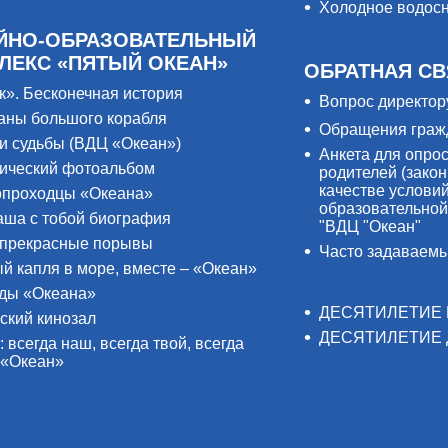
Холодное водос
ЙНО-ОБРАЗОВАТЕЛЬНЫЙ
ЛЕКС «ПЯТЫЙ ОКЕАН»
ОБРАТНАЯ СВ
к». Бесконечная история
Вопрос директор
аны большого корабля
Обращения граж
и судьбы (ВДЦ «Океан»)
Анкета для опро
ический фотоальбом
родителей (закон
качестве услови
проходцы «Океана»
образовательной
аша с тобой биография
"ВДЦ "Океан"
прекрасные порывы
Часто задаваем
й капля в море, вместе – «Океан»
ды «Океана»
ДЕСЯТИЛЕТИЕ 
ский кинозал
ДЕСЯТИЛЕТИЕ 
: всегда наш, всегда твой, всегда
 «Океан»