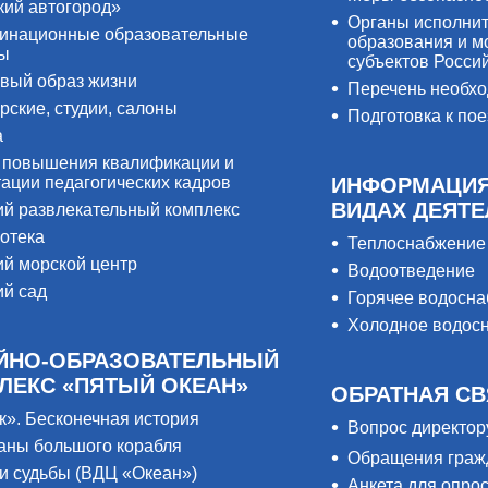
кий автогород»
Органы исполнит
инационные образовательные
образования и м
ры
субъектов Росси
вый образ жизни
Перечень необх
рские, студии, салоны
Подготовка к пое
а
 повышения квалификации и
тации педагогических кадров
ИНФОРМАЦИЯ
ВИДАХ ДЕЯТ
ий развлекательный комплекс
отека
Теплоснабжение
ий морской центр
Водоотведение
ий сад
Горячее водосн
Холодное водос
ЙНО-ОБРАЗОВАТЕЛЬНЫЙ
ЛЕКС «ПЯТЫЙ ОКЕАН»
ОБРАТНАЯ СВ
к». Бесконечная история
Вопрос директор
аны большого корабля
Обращения граж
и судьбы (ВДЦ «Океан»)
Анкета для опро