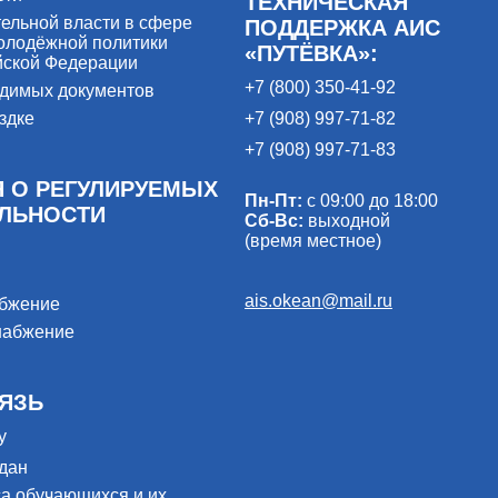
ТЕХНИЧЕСКАЯ
ельной власти в сфере
ПОДДЕРЖКА АИС
олодёжной политики
«ПУТЁВКА»:
йской Федерации
+7 (800) 350-41-92
одимых документов
здке
+7 (908) 997-71-82
+7 (908) 997-71-83
 О РЕГУЛИРУЕМЫХ
Пн-Пт:
с 09:00 до 18:00
ЕЛЬНОСТИ
Сб-Вс:
выходной
(время местное)
ais.okean@mail.ru
абжение
набжение
ЯЗЬ
у
дан
са обучающихся и их