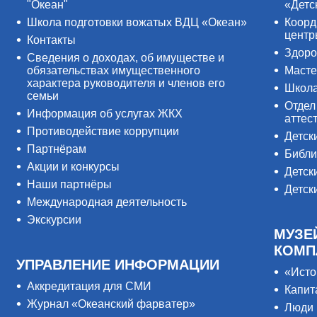
"Океан"
«Детс
Школа подготовки вожатых ВДЦ «Океан»
Коорд
цент
Контакты
Здоро
Сведения о доходах, об имуществе и
обязательствах имущественного
Масте
характера руководителя и членов его
Школ
семьи
Отдел
Информация об услугах ЖКХ
аттес
Противодействие коррупции
Детск
Партнёрам
Библи
Акции и конкурсы
Детск
Наши партнёры
Детск
Международная деятельность
Экскурсии
МУЗЕ
КОМП
УПРАВЛЕНИЕ ИНФОРМАЦИИ
«Исто
Аккредитация для СМИ
Капит
Журнал «Океанский фарватер»
Люди 