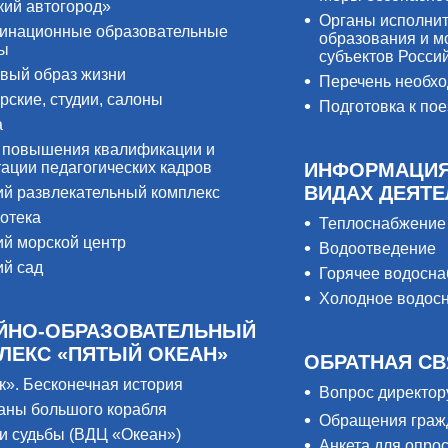
кий автогород»
Органы исполнит
инационные образовательные
образования и м
ры
субъектов Росси
вый образ жизни
Перечень необх
рские, студии, салоны
Подготовка к пое
а
 повышения квалификации и
тации педагогических кадров
ИНФОРМАЦИЯ
ВИДАХ ДЕЯТ
ий развлекательный комплекс
отека
Теплоснабжение
ий морской центр
Водоотведение
ий сад
Горячее водосн
Холодное водос
ЙНО-ОБРАЗОВАТЕЛЬНЫЙ
ЛЕКС «ПЯТЫЙ ОКЕАН»
ОБРАТНАЯ СВ
к». Бесконечная история
Вопрос директор
аны большого корабля
Обращения граж
и судьбы (ВДЦ «Океан»)
Анкета для опро