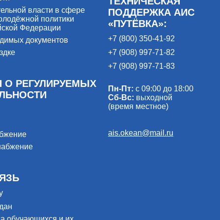
ТЕХНИЧЕСКАЯ
ельной власти в сфере
ПОДДЕРЖКА АИС
олодёжной политики
«ПУТЁВКА»:
йской Федерации
+7 (800) 350-41-92
одимых документов
здке
+7 (908) 997-71-82
+7 (908) 997-71-83
 О РЕГУЛИРУЕМЫХ
Пн-Пт:
с 09:00 до 18:00
ЕЛЬНОСТИ
Сб-Вс:
выходной
(время местное)
ais.okean@mail.ru
абжение
набжение
ЯЗЬ
у
дан
са обучающихся и их