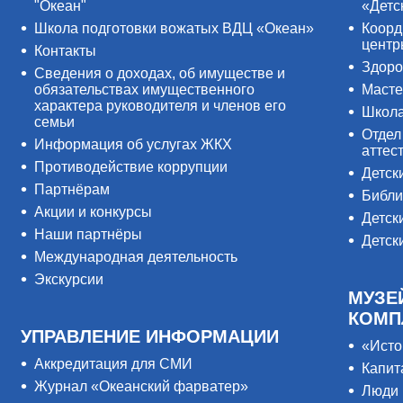
"Океан"
«Детс
Школа подготовки вожатых ВДЦ «Океан»
Коорд
цент
Контакты
Здоро
Сведения о доходах, об имуществе и
обязательствах имущественного
Масте
характера руководителя и членов его
Школ
семьи
Отдел
Информация об услугах ЖКХ
аттес
Противодействие коррупции
Детск
Партнёрам
Библи
Акции и конкурсы
Детск
Наши партнёры
Детск
Международная деятельность
Экскурсии
МУЗЕ
КОМП
УПРАВЛЕНИЕ ИНФОРМАЦИИ
«Исто
Аккредитация для СМИ
Капит
Журнал «Океанский фарватер»
Люди 