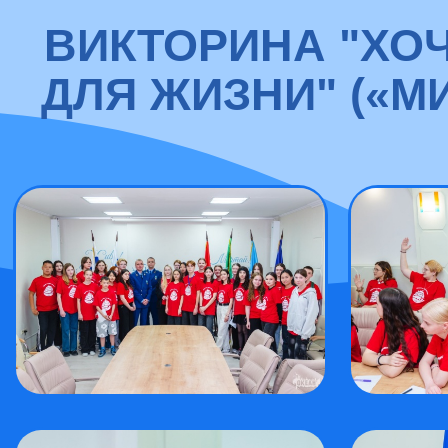
ВИКТОРИНА "ХОЧ
ДЛЯ ЖИЗНИ" («М