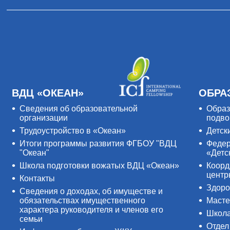
ВДЦ «ОКЕАН»
ОБРА
Сведения об образовательной
Образ
организации
подво
Трудоустройство в «Океан»
Детск
Итоги программы развития ФГБОУ "ВДЦ
Федер
"Океан"
«Детс
Школа подготовки вожатых ВДЦ «Океан»
Коорд
цент
Контакты
Здоро
Сведения о доходах, об имуществе и
обязательствах имущественного
Масте
характера руководителя и членов его
Школ
семьи
Отдел