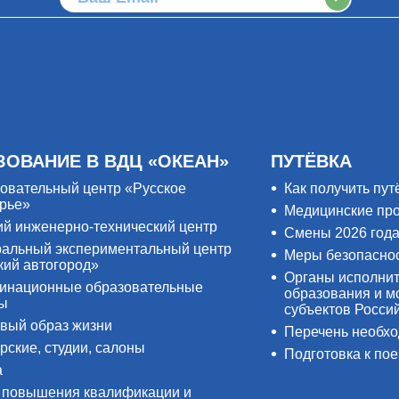
ЗОВАНИЕ В ВДЦ «ОКЕАН»
ПУТЁВКА
овательный центр «Русское
Как получить пут
рье»
Медицинские пр
ий инженерно-технический центр
Смены 2026 год
альный экспериментальный центр
Меры безопасно
кий автогород»
Органы исполнит
инационные образовательные
образования и м
ры
субъектов Росси
вый образ жизни
Перечень необх
рские, студии, салоны
Подготовка к пое
а
 повышения квалификации и