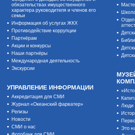
обязательствах имущественного
Масте
характера руководителя и членов его
Школ
семьи
Отдел
Информация об услугах ЖКХ
аттес
Противодействие коррупции
Детск
Партнёрам
Библи
Акции и конкурсы
Детск
Наши партнёры
Детск
Международная деятельность
Экскурсии
МУЗЕ
КОМП
УПРАВЛЕНИЕ ИНФОРМАЦИИ
«Исто
Аккредитация для СМИ
Капит
Журнал «Океанский фарватер»
Люди 
Релизы
Истор
Новости
Перво
СМИ о нас
Это н
Фотобанк для СМИ