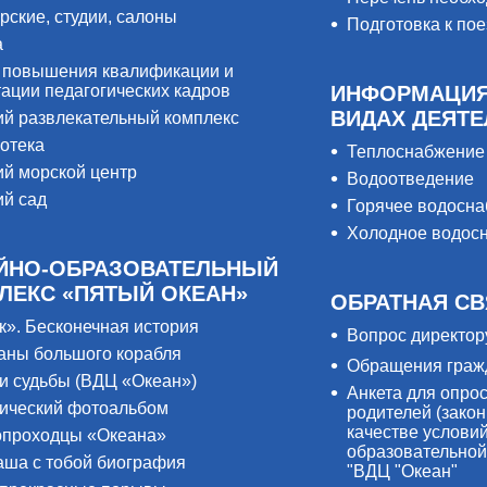
рские, студии, салоны
Подготовка к пое
а
 повышения квалификации и
тации педагогических кадров
ИНФОРМАЦИЯ
ВИДАХ ДЕЯТ
ий развлекательный комплекс
отека
Теплоснабжение
ий морской центр
Водоотведение
ий сад
Горячее водосн
Холодное водос
ЙНО-ОБРАЗОВАТЕЛЬНЫЙ
ЛЕКС «ПЯТЫЙ ОКЕАН»
ОБРАТНАЯ СВ
к». Бесконечная история
Вопрос директор
аны большого корабля
Обращения граж
и судьбы (ВДЦ «Океан»)
Анкета для опро
ический фотоальбом
родителей (закон
качестве услови
проходцы «Океана»
образовательной
аша с тобой биография
"ВДЦ "Океан"