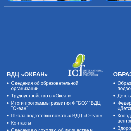
ВДЦ «ОКЕАН»
ОБРА
Сведения об образовательной
Образ
организации
подво
Трудоустройство в «Океан»
Детск
Итоги программы развития ФГБОУ "ВДЦ
Федер
"Океан"
«Детс
Школа подготовки вожатых ВДЦ «Океан»
Коорд
цент
Контакты
Здоро
Сведения о доходах, об имуществе и