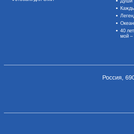
Души 
Кажды
Леген
Океан
40 лет
мой –
Россия, 69