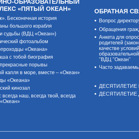
ЙНО-ОБРАЗОВАТЕЛЬНЫЙ
ЛЕКС «ПЯТЫЙ ОКЕАН»
ОБРАТНАЯ СВ
к». Бесконечная история
Вопрос директор
аны большого корабля
Обращения граж
и судьбы (ВДЦ «Океан»)
Анкета для опро
ический фотоальбом
родителей (закон
качестве услови
проходцы «Океана»
образовательной
аша с тобой биография
"ВДЦ "Океан"
прекрасные порывы
Часто задаваем
й капля в море, вместе – «Океан»
ды «Океана»
ДЕСЯТИЛЕТИЕ 
ский кинозал
ДЕСЯТИЛЕТИЕ 
: всегда наш, всегда твой, всегда
 «Океан»