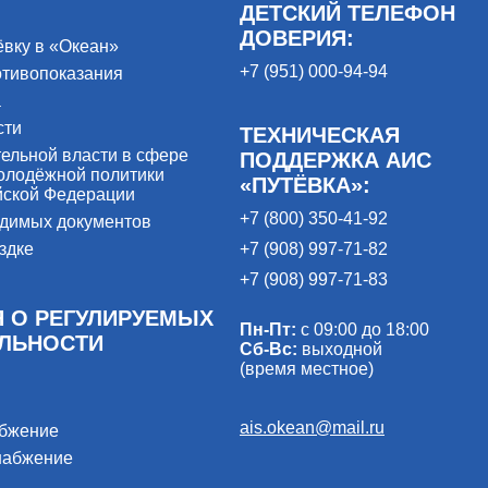
ДЕТСКИЙ ТЕЛЕФОН
ДОВЕРИЯ:
ёвку в «Океан»
+7 (951) 000-94-94
отивопоказания
а
сти
ТЕХНИЧЕСКАЯ
ельной власти в сфере
ПОДДЕРЖКА АИС
олодёжной политики
«ПУТЁВКА»:
йской Федерации
+7 (800) 350-41-92
одимых документов
здке
+7 (908) 997-71-82
+7 (908) 997-71-83
 О РЕГУЛИРУЕМЫХ
Пн-Пт:
с 09:00 до 18:00
ЕЛЬНОСТИ
Сб-Вс:
выходной
(время местное)
ais.okean@mail.ru
абжение
набжение