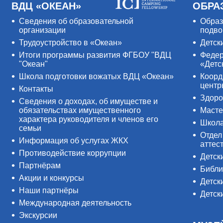
ВДЦ «ОКЕАН»
ОБРА
Сведения об образовательной
Образ
организации
подво
Трудоустройство в «Океан»
Детск
Итоги программы развития ФГБОУ "ВДЦ
Федер
"Океан"
«Детс
Школа подготовки вожатых ВДЦ «Океан»
Коорд
цент
Контакты
Здоро
Сведения о доходах, об имуществе и
обязательствах имущественного
Масте
характера руководителя и членов его
Школ
семьи
Отдел
Информация об услугах ЖКХ
аттес
Противодействие коррупции
Детск
Партнёрам
Библи
Акции и конкурсы
Детск
Наши партнёры
Детск
Международная деятельность
Экскурсии