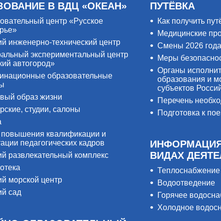
ЗОВАНИЕ В ВДЦ «ОКЕАН»
ПУТЁВКА
овательный центр «Русское
Как получить пут
рье»
Медицинские пр
ий инженерно-технический центр
Смены 2026 год
альный экспериментальный центр
Меры безопасно
кий автогород»
Органы исполнит
инационные образовательные
образования и м
ры
субъектов Росси
вый образ жизни
Перечень необх
рские, студии, салоны
Подготовка к пое
а
 повышения квалификации и
тации педагогических кадров
ИНФОРМАЦИЯ
ВИДАХ ДЕЯТ
ий развлекательный комплекс
отека
Теплоснабжение
ий морской центр
Водоотведение
ий сад
Горячее водосн
Холодное водос