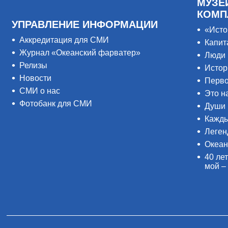
МУЗЕ
КОМП
УПРАВЛЕНИЕ ИНФОРМАЦИИ
«Исто
Аккредитация для СМИ
Капит
Журнал «Океанский фарватер»
Люди 
Релизы
Истор
Новости
Перво
СМИ о нас
Это н
Фотобанк для СМИ
Души 
Кажды
Леген
Океан
40 лет
мой –