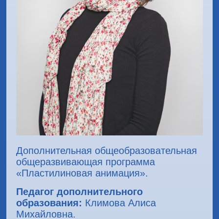
Дополнительная общеобразовательная
общеразвивающая программа
«Пластилиновая анимация».
Педагог дополнительного
образования:
Климова Алиса
Михайловна.