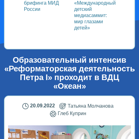
ь со
брифинга МИД
«Международный
ми в
России
детский
медиасаммит:
дного
мир глазами
детей»
!
Образовательный интенсив
«Реформаторская деятельность
Петра I» проходит в ВДЦ
«Океан»
20.09.2022
Татьяна Молчанова
Глеб Куприн