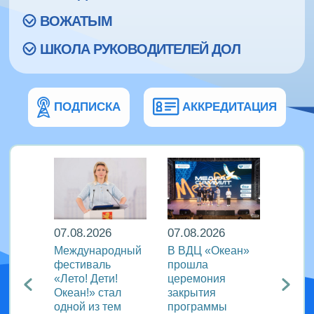
ВОЖАТЫМ
ШКОЛА РУКОВОДИТЕЛЕЙ ДОЛ
ПОДПИСКА
АККРЕДИТАЦИЯ
07.08.2026
07.08.2026
07.08
Международный
В ВДЦ «Океан»
В дру
Европы
фестиваль
прошла
«Тигр
нингу
«Лето! Дети!
церемония
подве
Океан!» стал
закрытия
VIII с
одной из тем
программы
года