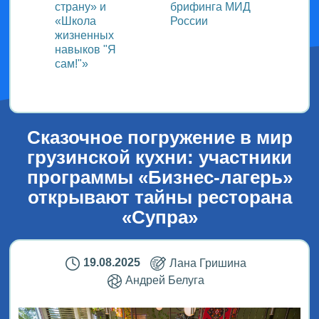
страну» и
брифинга МИД
«Меж
«Школа
России
детск
жизненных
медиа
навыков "Я
мир г
сам!"»
детей
Сказочное погружение в мир
грузинской кухни: участники
программы «Бизнес-лагерь»
открывают тайны ресторана
«Супра»
19.08.2025
Лана Гришина
Андрей Белуга