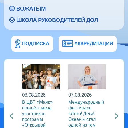
ВОЖАТЫМ
ШКОЛА РУКОВОДИТЕЛЕЙ ДОЛ
ПОДПИСКА
АККРЕДИТАЦИЯ
08.08.2026
07.08.2026
07.08
д за
В ЦВТ «Маяк»
Международный
В ВДЦ
:
прошёл заезд
фестиваль
прош
участников
«Лето! Дети!
церем
 школы
программ
Океан!» стал
закры
иш
«Открывай
одной из тем
прог