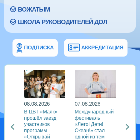
ВОЖАТЫМ
ШКОЛА РУКОВОДИТЕЛЕЙ ДОЛ
ПОДПИСКА
АККРЕДИТАЦИЯ
08.08.2026
07.08.2026
07.08
д за
В ЦВТ «Маяк»
Международный
В ВДЦ
:
прошёл заезд
фестиваль
прош
участников
«Лето! Дети!
церем
 школы
программ
Океан!» стал
закры
иш
«Открывай
одной из тем
прог