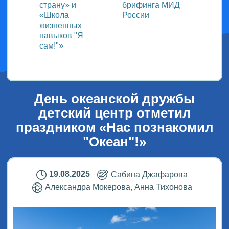
страну» и
брифинга МИД
«Меж
«Школа
России
детск
жизненных
медиа
навыков "Я
мир г
сам!"»
детей
День океанской дружбы
детский центр отметил
праздником «Нас познакомил
"Океан"!»
19.08.2025
Сабина Джафарова
Александра Мокерова, Анна Тихонова