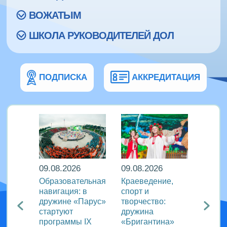
ВОЖАТЫМ
ШКОЛА РУКОВОДИТЕЛЕЙ ДОЛ
ПОДПИСКА
АККРЕДИТАЦИЯ
09.08.2026
09.08.2026
08.08
кий
Образовательная
Краеведение,
«Сила
навигация: в
спорт и
движе
агия
дружине «Парус»
творчество:
«Океа
стартуют
дружина
прове
ого
программы IX
«Бригантина»
утрен