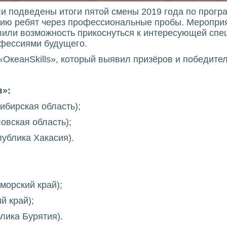
ли подведены итоги пятой смены 2019 года по прогр
ию ребят через профессиональные пробы. Меропри
вили возможность прикоснуться к интересующей спец
офессиями будущего.
«ОкеанSkills», который выявил призёров и победит
я»:
ибирская область);
овская область);
публика Хакасия).
морский край);
й край);
лика Бурятия).