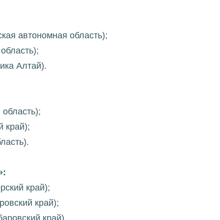
ская автономная область);
область);
ика Алтай).
 область);
 край);
ласть).
»:
рский край);
ровский край);
аровский край).