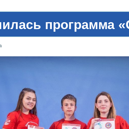
шилась программа «
а