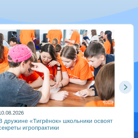
10.08.2026
10.08
В дружине «Тигрёнок» школьники освоят
«Мор
секреты игропрактики
друж
осво