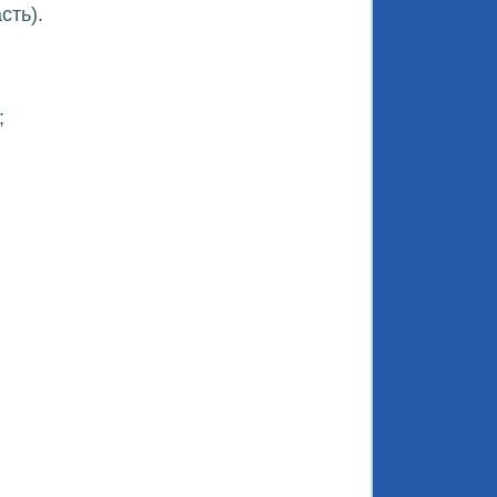
сть).
;