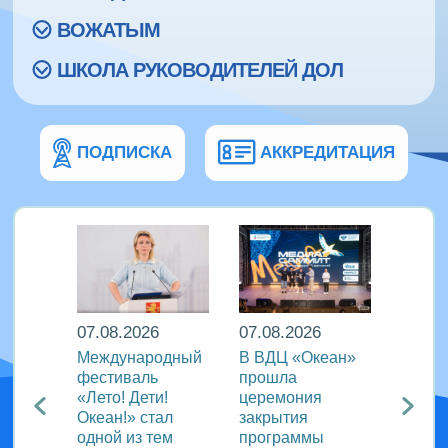
ВОЖАТЫМ
ШКОЛА РУКОВОДИТЕЛЕЙ ДОЛ
ПОДПИСКА
АККРЕДИТАЦИЯ
07.08.2026
07.08.2026
07.08
Международный
В ВДЦ «Океан»
В дру
Европы
фестиваль
прошла
«Тигр
нингу
«Лето! Дети!
церемония
подве
Океан!» стал
закрытия
VIII с
одной из тем
программы
года