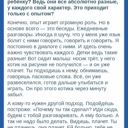
ребёнку? Ведь они все абсолютно разные,
у каждого свой характер. Это приходит
только с опытом?
Конечно, опыт играет огромную роль. Но в
основе всего — это беседы. Ежедневные
разговоры. Иногда я шучу, что у меня уже язык
болит с ними говорить, говорить и говорить. Я
постоянно в диалоге с ними. И здесь очень
важно чувствовать каждого. Детки ведь такие
разные! Вот сидит малыш: носик трёт, у него
котик на рисунке не получился — и он уже
плачет. Ты подходишь к нему, обнимаешь,
говоришь ласковые слова. Всё, он уже
развеселился, готов дальше улыбаться и
играть. Он про этого котика через минуту
забыл.
А кому-то нужен другой подход. Подойдёшь
построже: «Почему ты так сделал? Иди сюда,
будем с тобой разговаривать. А ему больно. А
так не надо было делать. Видишь, плачет. Ты
не плачешь, она плачет. Ей больно, тебе не