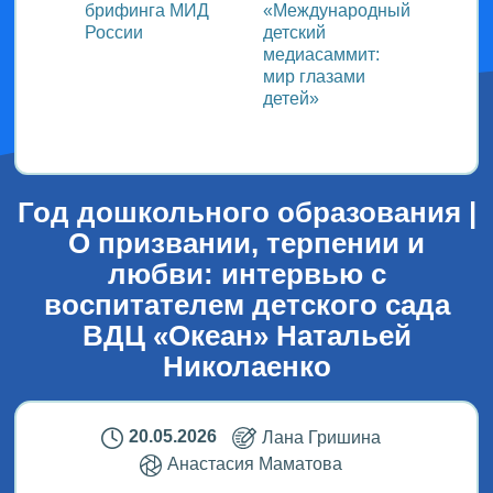
ь со
брифинга МИД
«Международный
ми в
России
детский
медиасаммит:
дного
мир глазами
детей»
!
Год дошкольного образования |
О призвании, терпении и
любви: интервью с
воспитателем детского сада
ВДЦ «Океан» Натальей
Николаенко
20.05.2026
Лана Гришина
Анастасия Маматова