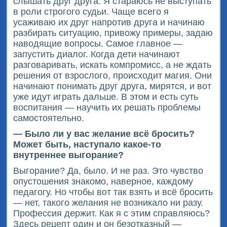
слышать друг друга. Я стараюсь не выступать
в роли строгого судьи. Чаще всего я
усаживаю их друг напротив друга и начинаю
разбирать ситуацию, привожу примеры, задаю
наводящие вопросы. Самое главное —
запустить диалог. Когда дети начинают
разговаривать, искать компромисс, а не ждать
решения от взрослого, происходит магия. Они
начинают понимать друг друга, мирятся, и вот
уже идут играть дальше. В этом и есть суть
воспитания — научить их решать проблемы
самостоятельно.
— Было ли у вас желание всё бросить?
Может быть, наступало какое-то
внутреннее выгорание?
Выгорание? Да, было. И не раз. Это чувство
опустошения знакомо, наверное, каждому
педагогу. Но чтобы вот так взять и всё бросить
— нет, такого желания не возникало ни разу.
Профессия держит. Как я с этим справляюсь?
Здесь рецепт один и он безотказный —