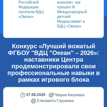
Российской
важном»: как
участ
!
Федерации
прошёл ІІІ
прогр
цуй!»
посетили ВДЦ
Международный
спорт
«Океан»
детский
творч
Медиасаммит в
ВДЦ «Океан»
Конкурс «Лучший вожатый
ФГБОУ "ВДЦ "Океан" – 2026»:
наставники Центра
продемонстрировали свои
профессиональные навыки в
рамках игрового блока
07.06.2026
Мария Киселева
Елизавета Глушкова