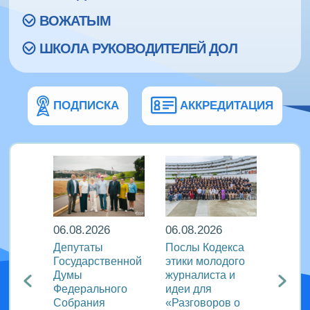
ВОЖАТЫМ
ШКОЛА РУКОВОДИТЕЛЕЙ ДОЛ
ПОДПИСКА
АККРЕДИТАЦИЯ
06.08.2026
06.08.2026
06.08
Депутаты
Послы Кодекса
В дру
а: в
Государственной
этики молодого
флоти
н»
Думы
журналиста и
«Пару
Федерального
идеи для
отмет
ый
Собрания
«Разговоров о
актив