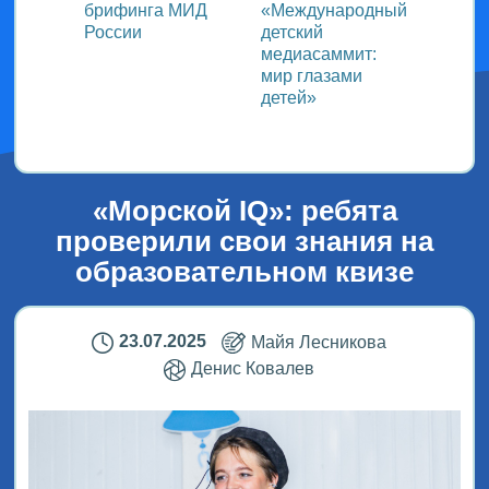
ь со
брифинга МИД
«Международный
ми в
России
детский
медиасаммит:
дного
мир глазами
детей»
!
«Морской IQ»: ребята
проверили свои знания на
образовательном квизе
23.07.2025
Майя Лесникова
Денис Ковалев