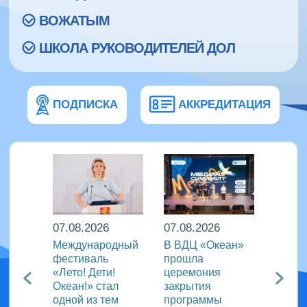
ВОЖАТЫМ
ШКОЛА РУКОВОДИТЕЛЕЙ ДОЛ
ПОДПИСКА
АККРЕДИТАЦИЯ
07.08.2026
07.08.2026
07.08
Международный
В ВДЦ «Океан»
В дру
Европы
фестиваль
прошла
«Тигр
нингу
«Лето! Дети!
церемония
подве
Океан!» стал
закрытия
VIII с
одной из тем
программы
года