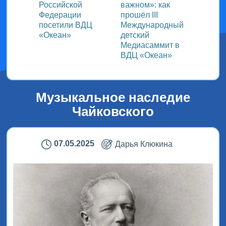
Российской
важном»: как
участ
!
Федерации
прошёл ІІІ
прогр
цуй!»
посетили ВДЦ
Международный
спорт
«Океан»
детский
творч
Медиасаммит в
ВДЦ «Океан»
Музыкальное наследие
Чайковского
07.05.2025
Дарья Клюкина