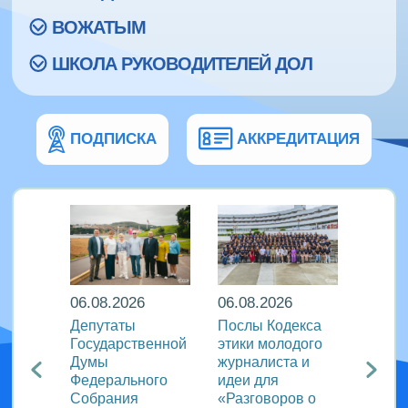
ВОЖАТЫМ
ШКОЛА РУКОВОДИТЕЛЕЙ ДОЛ
ПОДПИСКА
АККРЕДИТАЦИЯ
06.08.2026
06.08.2026
06.08
Депутаты
Послы Кодекса
В дру
а: в
Государственной
этики молодого
флоти
н»
Думы
журналиста и
«Пару
Федерального
идеи для
отмет
ый
Собрания
«Разговоров о
актив