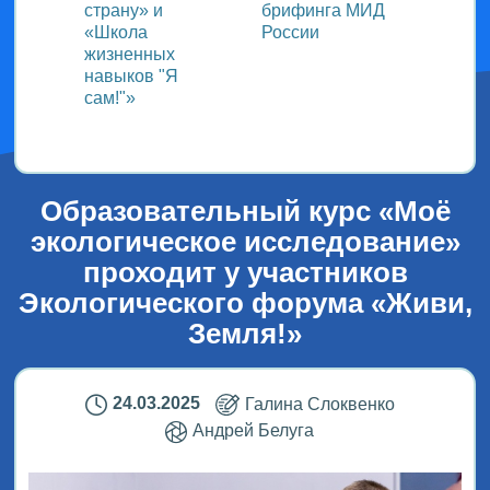
страну» и
брифинга МИД
«Меж
«Школа
России
детск
жизненных
медиа
навыков "Я
мир г
сам!"»
детей
Образовательный курс «Моё
экологическое исследование»
проходит у участников
Экологического форума «Живи,
Земля!»
24.03.2025
Галина Слоквенко
Андрей Белуга