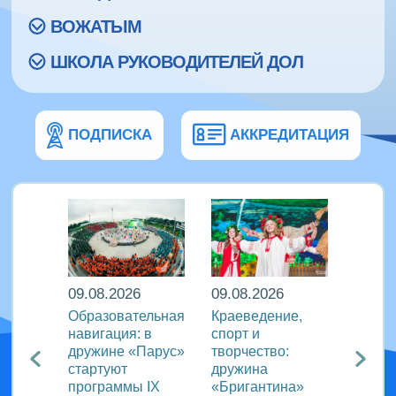
ВОЖАТЫМ
ШКОЛА РУКОВОДИТЕЛЕЙ ДОЛ
ПОДПИСКА
АККРЕДИТАЦИЯ
09.08.2026
09.08.2026
08.08
кий
Образовательная
Краеведение,
«Сила
навигация: в
спорт и
движе
агия
дружине «Парус»
творчество:
«Океа
стартуют
дружина
прове
ого
программы IX
«Бригантина»
утрен