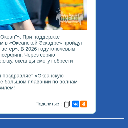
"Океан"». При поддержке
м в «Океанской Эскадре» пройдут
 ветер». В 2026 году ключевым
псёрфинг. Через серию
ржку, океанцы смогут обрести
ши поздравляет «Океанскую
её большом плавании по волнам
килем!
Поделиться: