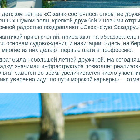
м детском центре «Океан» состоялось открытие друж
ненных шумом волн, крепкой дружбой и новыми откры
громной радостью поздравляют «Океанскую Эскадру»
мантикой приключений, приезжают на образователь
ся основам судовождения и навигации. Здесь, на бер
 многие из них делают первые шаги в профессию.
адра" была небольшой летней дружиной. На сегодняш
дку: значимая инфраструктура позволяет реализов
льтат заметен во всём: увеличивается число участн
ики уверенно идут по пути морской карьеры», – отм