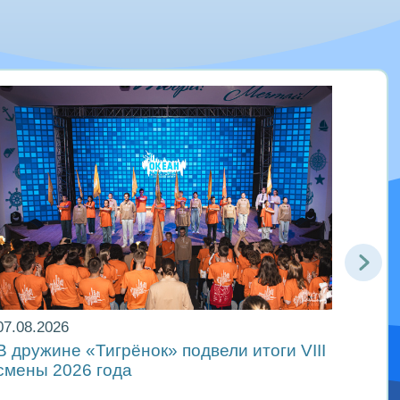
07.08.2026
06.08
В дружине «Тигрёнок» подвели итоги VIII
Движ
смены 2026 года
в ре
Мира