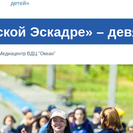
детей»
кой Эскадре» – дев
Медиацентр ВДЦ "Океан"