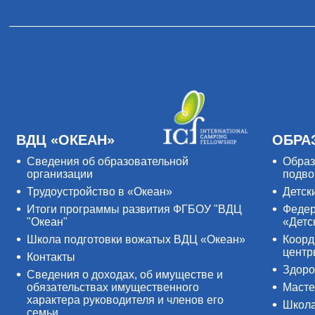
ВДЦ «ОКЕАН»
ОБРА
Сведения об образовательной
Образ
организации
подво
Трудоустройство в «Океан»
Детск
Итоги программы развития ФГБОУ "ВДЦ
Федер
"Океан"
«Детс
Школа подготовки вожатых ВДЦ «Океан»
Коорд
цент
Контакты
Здоро
Сведения о доходах, об имуществе и
обязательствах имущественного
Масте
характера руководителя и членов его
Школ
семьи