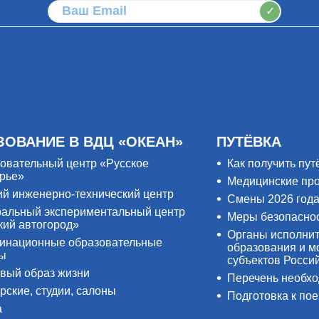
✓
ЗОВАНИЕ В ВДЦ «ОКЕАН»
ПУТЁВКА
овательный центр «Русское
Как получить пут
рье»
Медицинские пр
ий инженерно-технический центр
Смены 2026 год
альный экспериментальный центр
Меры безопасно
кий автогород»
Органы исполнит
инационные образовательные
образования и м
ры
субъектов Росси
вый образ жизни
Перечень необх
рские, студии, салоны
Подготовка к пое
а